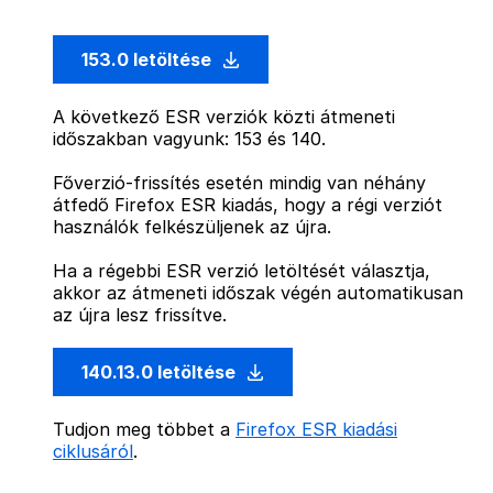
153.0 letöltése
A következő ESR verziók közti átmeneti
időszakban vagyunk: 153 és 140.
Főverzió-frissítés esetén mindig van néhány
átfedő Firefox ESR kiadás, hogy a régi verziót
használók felkészüljenek az újra.
Ha a régebbi ESR verzió letöltését választja,
akkor az átmeneti időszak végén automatikusan
az újra lesz frissítve.
140.13.0 letöltése
Tudjon meg többet a
Firefox ESR kiadási
ciklusáról
.