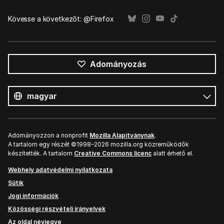
Kövesse a következőt: @Firefox
Adományozás
Összes
nyelv
Nyelv
Adományozzon a nonprofit
Mozilla Alapítványnak
.
A tartalom egy részét ©1998–2026 mozilla.org közreműködők
készítették. A tartalom
Creative Commons licenc
alatt érhető el.
Webhely adatvédelmi nyilatkozata
Sütik
Jogi információk
Közösségi részvételi irányelvek
Az oldal névjegye