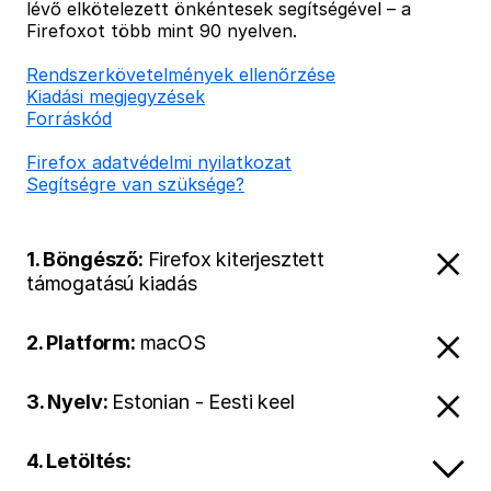
lévő elkötelezett önkéntesek segítségével – a
Firefoxot több mint 90 nyelven.
Rendszerkövetelmények ellenőrzése
Kiadási megjegyzések
Forráskód
Firefox adatvédelmi nyilatkozat
Segítségre van szüksége?
1. Böngésző:
Firefox kiterjesztett
támogatású kiadás
2. Platform:
macOS
3. Nyelv:
Estonian - Eesti keel
4. Letöltés: