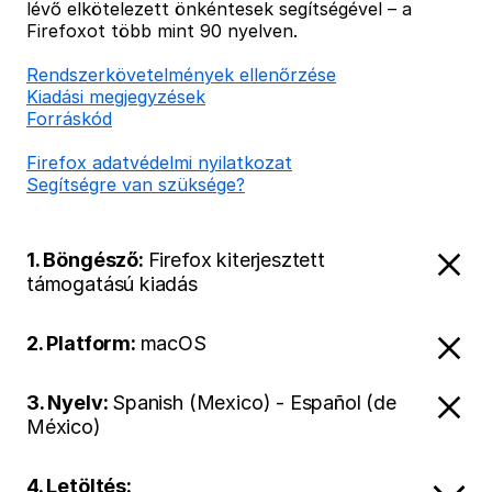
lévő elkötelezett önkéntesek segítségével – a
Firefoxot több mint 90 nyelven.
Rendszerkövetelmények ellenőrzése
Kiadási megjegyzések
Forráskód
Firefox adatvédelmi nyilatkozat
Segítségre van szüksége?
1. Böngésző:
Firefox kiterjesztett
támogatású kiadás
2. Platform:
macOS
3. Nyelv:
Spanish (Mexico) - Español (de
México)
4. Letöltés: