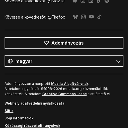
Kövesse a következőt: @Mozilla
Kövesse a következőt: @Firefox
Adományozás
Összes
nyelv
Nyelv
Adományozzon a nonprofit
Mozilla Alapítványnak
.
A tartalom egy részét ©1998–2026 mozilla.org közreműködők
készítették. A tartalom
Creative Commons licenc
alatt érhető el.
Webhely adatvédelmi nyilatkozata
Sütik
Jogi információk
Közösségi részvételi irányelvek