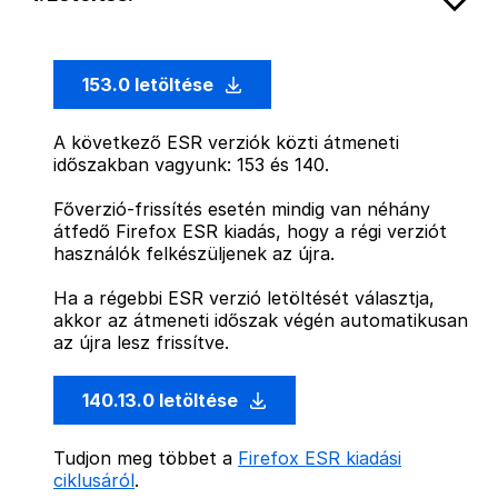
153.0 letöltése
A következő ESR verziók közti átmeneti
időszakban vagyunk: 153 és 140.
Főverzió-frissítés esetén mindig van néhány
átfedő Firefox ESR kiadás, hogy a régi verziót
használók felkészüljenek az újra.
Ha a régebbi ESR verzió letöltését választja,
akkor az átmeneti időszak végén automatikusan
az újra lesz frissítve.
140.13.0 letöltése
Tudjon meg többet a
Firefox ESR kiadási
ciklusáról
.