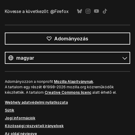
Kövesse a következőt: @Firefox
Adományozás
Összes
nyelv
Nyelv
Adományozzon a nonprofit
Mozilla Alapítványnak
.
A tartalom egy részét ©1998–2026 mozilla.org közreműködők
készítették. A tartalom
Creative Commons licenc
alatt érhető el.
Webhely adatvédelmi nyilatkozata
Sütik
Jogi információk
Közösségi részvételi irányelvek
Az oldal névjegye