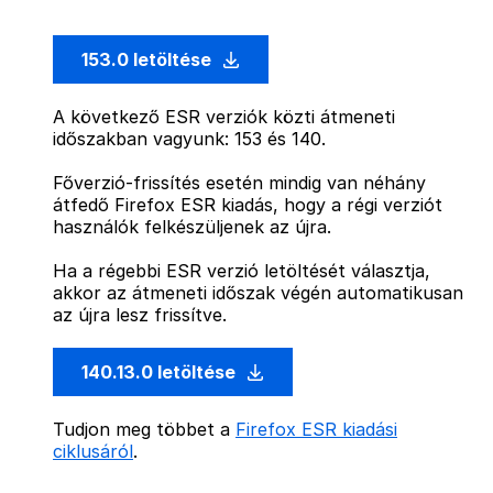
153.0 letöltése
A következő ESR verziók közti átmeneti
időszakban vagyunk: 153 és 140.
Főverzió-frissítés esetén mindig van néhány
átfedő Firefox ESR kiadás, hogy a régi verziót
használók felkészüljenek az újra.
Ha a régebbi ESR verzió letöltését választja,
akkor az átmeneti időszak végén automatikusan
az újra lesz frissítve.
140.13.0 letöltése
Tudjon meg többet a
Firefox ESR kiadási
ciklusáról
.