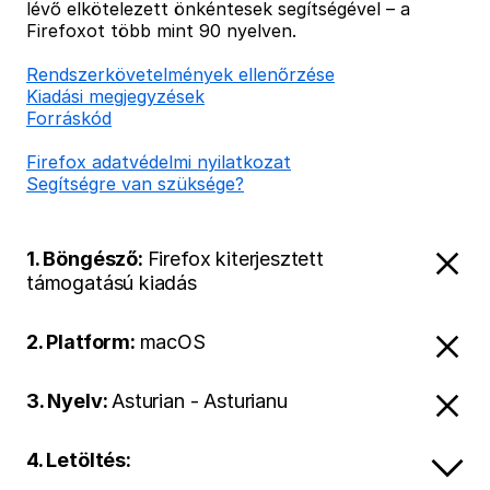
lévő elkötelezett önkéntesek segítségével – a
Firefoxot több mint 90 nyelven.
Rendszerkövetelmények ellenőrzése
Kiadási megjegyzések
Forráskód
Firefox adatvédelmi nyilatkozat
Segítségre van szüksége?
1. Böngésző:
Firefox kiterjesztett
támogatású kiadás
2. Platform:
macOS
3. Nyelv:
Asturian - Asturianu
4. Letöltés: