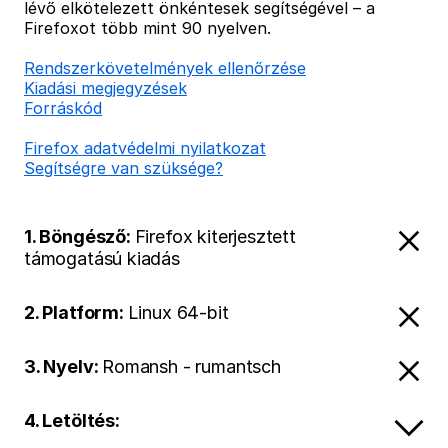
lévő elkötelezett önkéntesek segítségével – a
Firefoxot több mint 90 nyelven.
Rendszerkövetelmények ellenőrzése
Kiadási megjegyzések
Forráskód
Firefox adatvédelmi nyilatkozat
Segítségre van szüksége?
1. Böngésző:
Firefox kiterjesztett
támogatású kiadás
2. Platform:
Linux 64-bit
3. Nyelv:
Romansh - rumantsch
4. Letöltés: