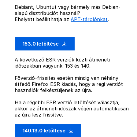
Debiant, Ubuntut vagy bármely más Debian-
alapú disztribúciót használ?
Ehelyett beállíthatja az
APT-tárolónkat
.
153.0 letöltése
A következő ESR verziók közti átmeneti
időszakban vagyunk: 153 és 140.
Főverzió-frissítés esetén mindig van néhány
átfedő Firefox ESR kiadás, hogy a régi verziót
használók felkészüljenek az újra.
Ha a régebbi ESR verzió letöltését választja,
akkor az átmeneti időszak végén automatikusan
az újra lesz frissítve.
140.13.0 letöltése