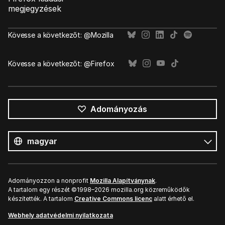
megjegyzések
Kövesse a következőt: @Mozilla
Kövesse a következőt: @Firefox
Adományozás
Összes
nyelv
Nyelv
Adományozzon a nonprofit
Mozilla Alapítványnak
.
A tartalom egy részét ©1998–2026 mozilla.org közreműködők
készítették. A tartalom
Creative Commons licenc
alatt érhető el.
Webhely adatvédelmi nyilatkozata