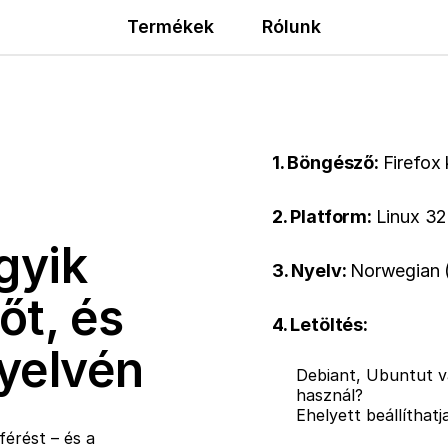
Termékek
Rólunk
1. Böngésző:
Firefox
2. Platform:
Linux 32
gyik
3. Nyelv:
Norwegian 
őt, és
4. Letöltés:
nyelvén
Debiant, Ubuntut v
használ?
Ehelyett beállíthat
érést – és a