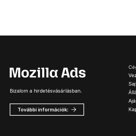
Cé
Ve
Sa
Bizalom a hirdetésvásárlásban.
Áll
Ajá
Mozilla
Ka
További információk:
hirdetések