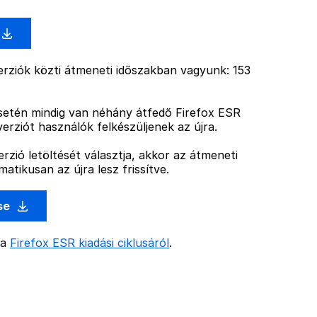
rziók közti átmeneti időszakban vagyunk: 153
esetén mindig van néhány átfedő Firefox ESR
verziót használók felkészüljenek az újra.
rzió letöltését választja, akkor az átmeneti
atikusan az újra lesz frissítve.
ése
 a
Firefox ESR kiadási ciklusáról
.