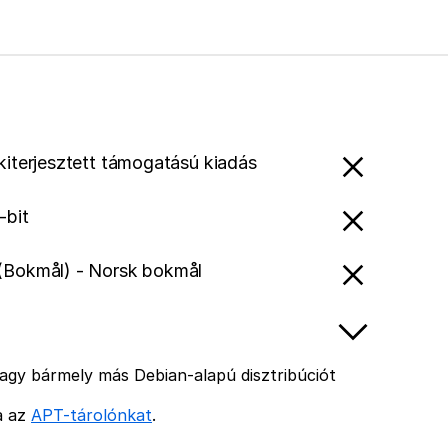
 kiterjesztett támogatású kiadás
-bit
(Bokmål) - Norsk bokmål
agy bármely más Debian-alapú disztribúciót
ja az
APT-tárolónkat
.