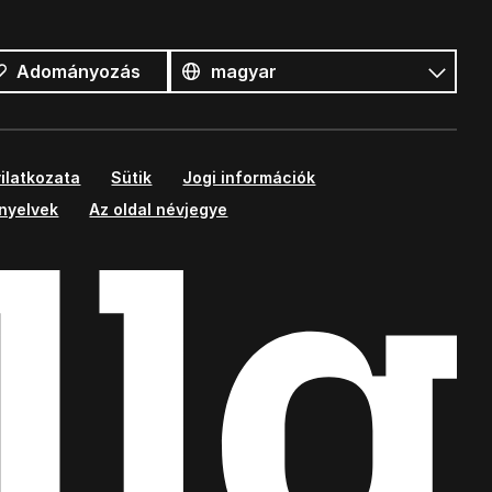
Összes
nyelv
Nyelv
Adományozás
ilatkozata
Sütik
Jogi információk
ányelvek
Az oldal névjegye