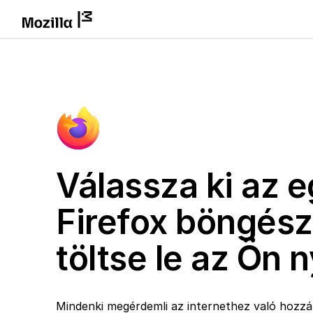
Válassza ki az e
Firefox böngész
töltse le az Ön 
Mindenki megérdemli az internethez való hozzáf