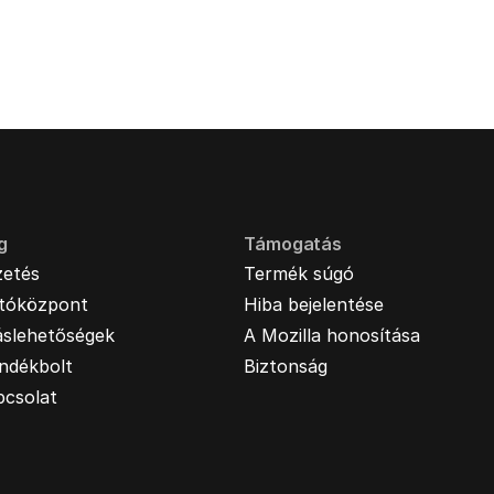
g
Támogatás
zetés
Termék súgó
jtóközpont
Hiba bejelentése
áslehetőségek
A Mozilla honosítása
ndékbolt
Biztonság
pcsolat