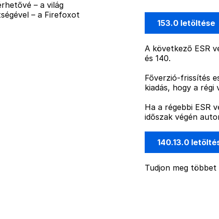
rhetővé – a világ
ségével – a Firefoxot
153.0 letöltése
A következő ESR ve
és 140.
Főverzió-frissítés 
kiadás, hogy a régi 
Ha a régebbi ESR ve
időszak végén autom
140.13.0 letölt
Tudjon meg többet