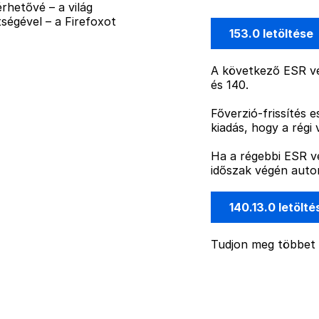
rhetővé – a világ
ségével – a Firefoxot
153.0 letöltése
A következő ESR ve
és 140.
Főverzió-frissítés 
kiadás, hogy a régi 
Ha a régebbi ESR ve
időszak végén autom
140.13.0 letölt
Tudjon meg többet