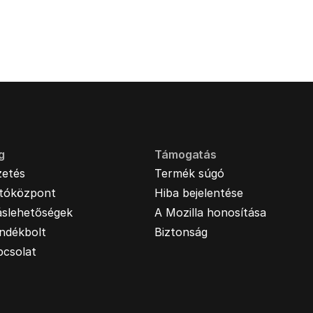
g
Támogatás
zetés
Termék súgó
jtóközpont
Hiba bejelentése
áslehetőségek
A Mozilla honosítása
ndékbolt
Biztonság
pcsolat