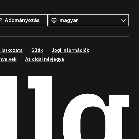
Összes
nyelv
Nyelv
Adományozás
ilatkozata
Sütik
Jogi információk
ányelvek
Az oldal névjegye