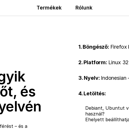
Termékek
Rólunk
1. Böngésző:
Firefox
2. Platform:
Linux 32
gyik
3. Nyelv:
Indonesian 
őt, és
4. Letöltés:
nyelvén
Debiant, Ubuntut v
használ?
Ehelyett beállíthat
érést – és a