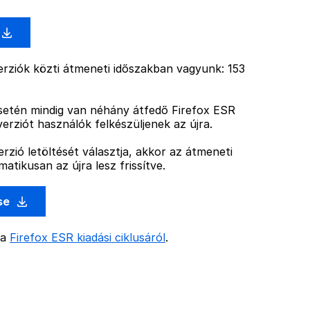
rziók közti átmeneti időszakban vagyunk: 153
esetén mindig van néhány átfedő Firefox ESR
verziót használók felkészüljenek az újra.
rzió letöltését választja, akkor az átmeneti
atikusan az újra lesz frissítve.
ése
 a
Firefox ESR kiadási ciklusáról
.