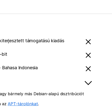
 kiterjesztett támogatású kiadás
-bit
- Bahasa Indonesia
agy bármely más Debian-alapú disztribúciót
ja az
APT-tárolónkat
.