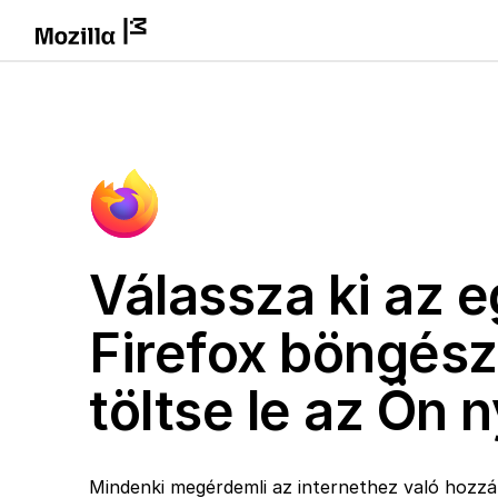
Válassza ki az e
Firefox böngész
töltse le az Ön 
Mindenki megérdemli az internethez való hozzáf