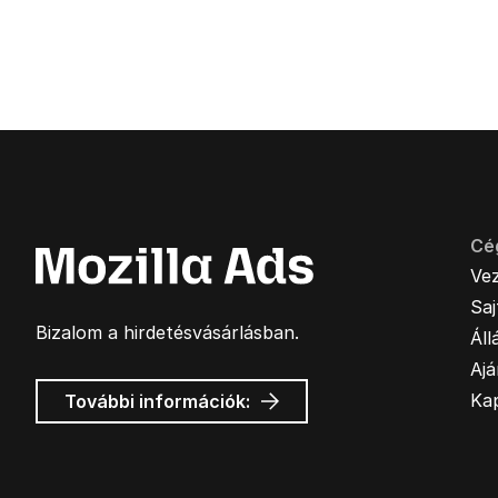
Cé
Ve
Sa
Bizalom a hirdetésvásárlásban.
Áll
Ajá
Mozilla
Ka
További információk:
hirdetések