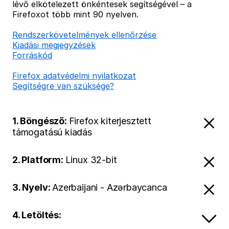
lévő elkötelezett önkéntesek segítségével – a
Firefoxot több mint 90 nyelven.
Rendszerkövetelmények ellenőrzése
Kiadási megjegyzések
Forráskód
Firefox adatvédelmi nyilatkozat
Segítségre van szüksége?
1. Böngésző:
Firefox kiterjesztett
támogatású kiadás
2. Platform:
Linux 32-bit
3. Nyelv:
Azerbaijani - Azərbaycanca
4. Letöltés: