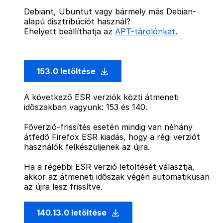
Debiant, Ubuntut vagy bármely más Debian-
alapú disztribúciót használ?
Ehelyett beállíthatja az
APT-tárolónkat
.
153.0 letöltése
A következő ESR verziók közti átmeneti
időszakban vagyunk: 153 és 140.
Főverzió-frissítés esetén mindig van néhány
átfedő Firefox ESR kiadás, hogy a régi verziót
használók felkészüljenek az újra.
Ha a régebbi ESR verzió letöltését választja,
akkor az átmeneti időszak végén automatikusan
az újra lesz frissítve.
140.13.0 letöltése