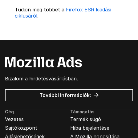
Tudjon meg többet a
Firefox ESR kiadási
ciklusáról
.
Bizalom a hirdetésvásárlásban.
Mozilla
További információk:
hirdetések
Cég
Támogatás
Vezetés
Termék súgó
Sajtóközpont
Hiba bejelentése
Álláslehetőségek
A Mozilla honosítása