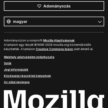
Adományozás
Összes
nyelv
Nyelv
Adományozzon a nonprofit
Mozilla Alapítványnak
.
A tartalom egy részét ©1998–2026 mozilla.org közreműködők
készítették. A tartalom
Creative Commons licenc
alatt érhető el.
Webhely adatvédelmi nyilatkozata
Sütik
Jogi információk
Közösségi részvételi irányelvek
Az oldal névjegye