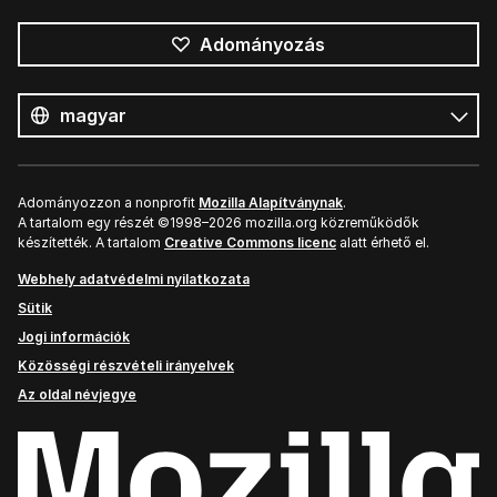
Adományozás
Összes
nyelv
Nyelv
Adományozzon a nonprofit
Mozilla Alapítványnak
.
A tartalom egy részét ©1998–2026 mozilla.org közreműködők
készítették. A tartalom
Creative Commons licenc
alatt érhető el.
Webhely adatvédelmi nyilatkozata
Sütik
Jogi információk
Közösségi részvételi irányelvek
Az oldal névjegye