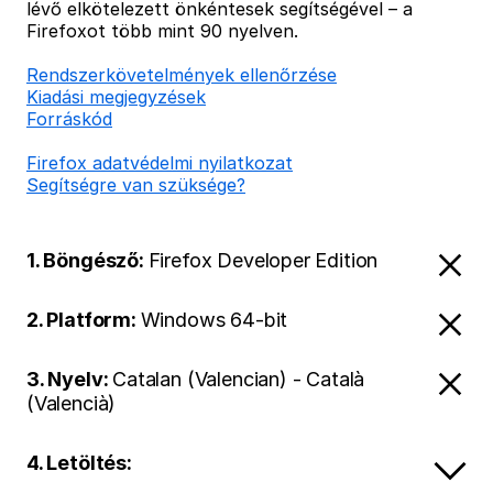
lévő elkötelezett önkéntesek segítségével – a
Firefoxot több mint 90 nyelven.
Rendszerkövetelmények ellenőrzése
Kiadási megjegyzések
Forráskód
Firefox adatvédelmi nyilatkozat
Segítségre van szüksége?
1. Böngésző:
Firefox Developer Edition
2. Platform:
Windows 64-bit
3. Nyelv:
Catalan (Valencian) - Català
(Valencià)
4. Letöltés: