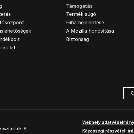
g
Támogatás
zetés
Termék súgó
jtóközpont
Hiba bejelentése
áslehetőségek
A Mozilla honosítása
ndékbolt
Biztonság
pcsolat
Webhely adatvédelmi ny
észítették. A
Közösségi részvételi ir