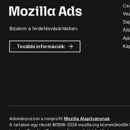
Cé
Ve
Sa
Bizalom a hirdetésvásárlásban.
Áll
Ajá
Mozilla
Ka
További információk:
hirdetések
Adományozzon a nonprofit
Mozilla Alapítványnak
.
A tartalom egy részét ©1998–2026 mozilla.org közreműködők k