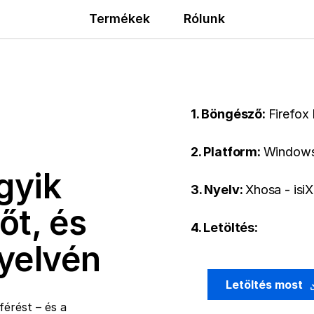
Termékek
Rólunk
1. Böngésző:
Firefox
2. Platform:
Windows
gyik
3. Nyelv:
Xhosa - isi
őt, és
4. Letöltés:
nyelvén
Letöltés most
érést – és a