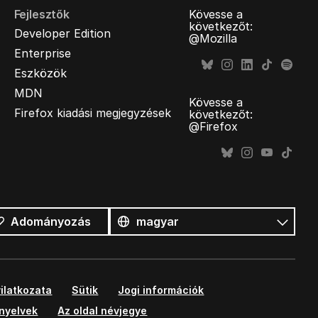
Fejlesztők
Kövesse a
következőt:
Developer Edition
@Mozilla
Enterprise
Eszközök
MDN
Kövesse a
Firefox kiadási megjegyzések
következőt:
@Firefox
Összes
nyelv
Nyelv
Adományozás
ilatkozata
Sütik
Jogi információk
ányelvek
Az oldal névjegye