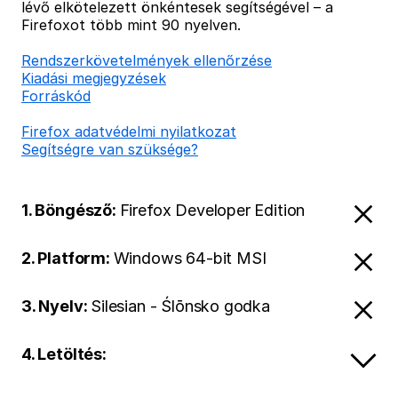
lévő elkötelezett önkéntesek segítségével – a
Firefoxot több mint 90 nyelven.
Rendszerkövetelmények ellenőrzése
Kiadási megjegyzések
Forráskód
Firefox adatvédelmi nyilatkozat
Segítségre van szüksége?
1. Böngésző:
Firefox Developer Edition
2. Platform:
Windows 64-bit MSI
3. Nyelv:
Silesian - Ślōnsko godka
4. Letöltés: