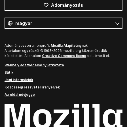
Adományozás
Összes
nyelv
Nyelv
Adományozzon a nonprofit
Mozilla Alapítványnak
.
A tartalom egy részét ©1998–2026 mozilla.org közreműködők
készítették. A tartalom
Creative Commons licenc
alatt érhető el.
Webhely adatvédelmi nyilatkozata
Sütik
Jogi információk
Közösségi részvételi irányelvek
Az oldal névjegye