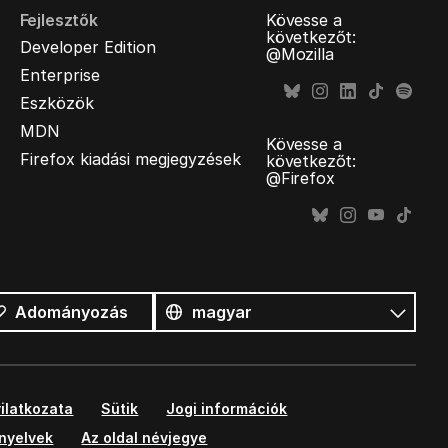
Fejlesztők
Kövesse a
következőt:
Developer Edition
@Mozilla
Enterprise
Eszközök
MDN
Kövesse a
Firefox kiadási megjegyzések
következőt:
@Firefox
Összes
nyelv
Nyelv
Adományozás
ilatkozata
Sütik
Jogi információk
ányelvek
Az oldal névjegye