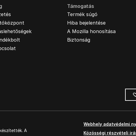
g
Támogatás
zetés
Termék súgó
jtóközpont
Hiba bejelentése
áslehetőségek
A Mozilla honosítása
ndékbolt
Biztonság
pcsolat
Webhely adatvédelmi ny
észítették. A
Közösségi részvételi ir