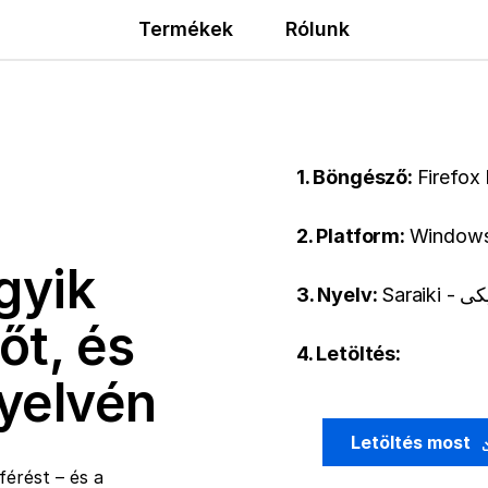
Termékek
Rólunk
1. Böngésző:
Firefox
2. Platform:
Windows
gyik
3. Nyelv:
Saraik
őt, és
4. Letöltés:
nyelvén
Letöltés most
érést – és a