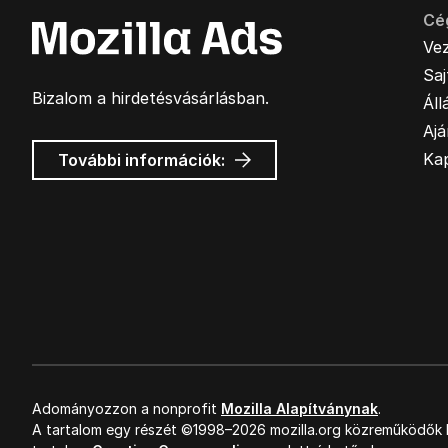
Cé
Ve
Sa
Bizalom a hirdetésvásárlásban.
Áll
Ajá
Mozilla
Ka
További információk:
hirdetések
Adományozzon a nonprofit
Mozilla Alapítványnak
.
A tartalom egy részét ©1998–2026 mozilla.org közreműködők k