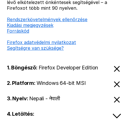
lévő elkötelezett önkéntesek segítségével – a
Firefoxot több mint 90 nyelven.
Rendszerkövetelmények ellenőrzése
Kiadási megjegyzések
Forráskód
Firefox adatvédelmi nyilatkozat
Segítségre van szüksége?
1. Böngésző:
Firefox Developer Edition
2. Platform:
Windows 64-bit MSI
3. Nyelv:
Nepali - नेपाली
4. Letöltés: