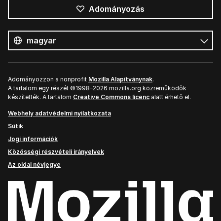
Adományozás
Összes
nyelv
Nyelv
Adományozzon a nonprofit
Mozilla Alapítványnak
.
A tartalom egy részét ©1998–2026 mozilla.org közreműködők
készítették. A tartalom
Creative Commons licenc
alatt érhető el.
Webhely adatvédelmi nyilatkozata
Sütik
Jogi információk
Közösségi részvételi irányelvek
Az oldal névjegye