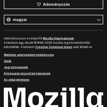
Adományozás
Összes
nyelv
Nyelv
Adományozzon a nonprofit
Mozilla Alapítványnak
.
A tartalom egy részét ©1998–2026 mozilla.org közreműködők
készítették. A tartalom
Creative Commons licenc
alatt érhető el.
Webhely adatvédelmi nyilatkozata
Sütik
Jogi információk
Közösségi részvételi irányelvek
Az oldal névjegye