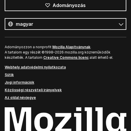
Adományozás
Összes
nyelv
Nyelv
Adományozzon a nonprofit
Mozilla Alapítványnak
.
A tartalom egy részét ©1998–2026 mozilla.org közreműködők
készítették. A tartalom
Creative Commons licenc
alatt érhető el.
Webhely adatvédelmi nyilatkozata
Sütik
Jogi információk
Közösségi részvételi irányelvek
Az oldal névjegye