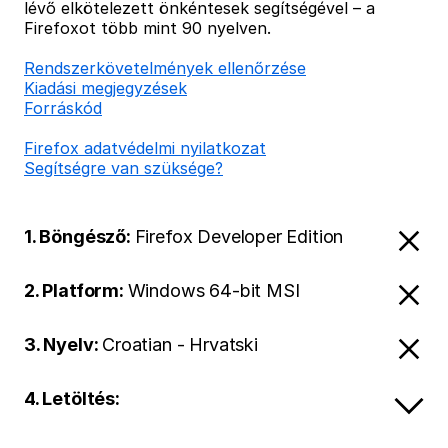
lévő elkötelezett önkéntesek segítségével – a
Firefoxot több mint 90 nyelven.
Rendszerkövetelmények ellenőrzése
Kiadási megjegyzések
Forráskód
Firefox adatvédelmi nyilatkozat
Segítségre van szüksége?
1. Böngésző:
Firefox Developer Edition
2. Platform:
Windows 64-bit MSI
3. Nyelv:
Croatian - Hrvatski
4. Letöltés: