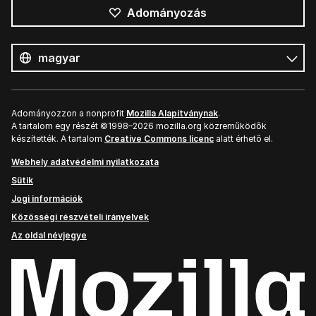
Adományozás
Összes
nyelv
Nyelv
Adományozzon a nonprofit
Mozilla Alapítványnak
.
A tartalom egy részét ©1998–2026 mozilla.org közreműködők
készítették. A tartalom
Creative Commons licenc
alatt érhető el.
Webhely adatvédelmi nyilatkozata
Sütik
Jogi információk
Közösségi részvételi irányelvek
Az oldal névjegye