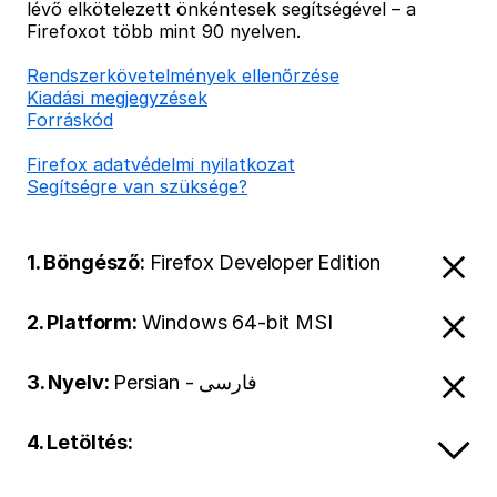
lévő elkötelezett önkéntesek segítségével – a
Firefoxot több mint 90 nyelven.
Rendszerkövetelmények ellenőrzése
Kiadási megjegyzések
Forráskód
Firefox adatvédelmi nyilatkozat
Segítségre van szüksége?
1. Böngésző:
Firefox Developer Edition
2. Platform:
Windows 64-bit MSI
3. Nyelv:
Persian - فارسی
4. Letöltés: