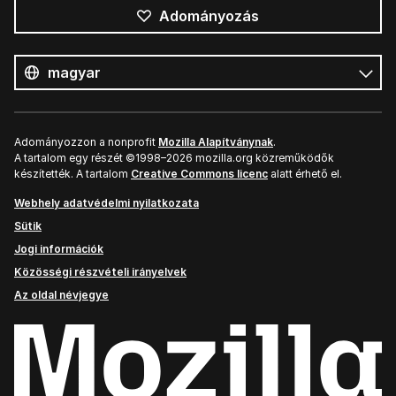
Adományozás
Összes
nyelv
Nyelv
Adományozzon a nonprofit
Mozilla Alapítványnak
.
A tartalom egy részét ©1998–2026 mozilla.org közreműködők
készítették. A tartalom
Creative Commons licenc
alatt érhető el.
Webhely adatvédelmi nyilatkozata
Sütik
Jogi információk
Közösségi részvételi irányelvek
Az oldal névjegye