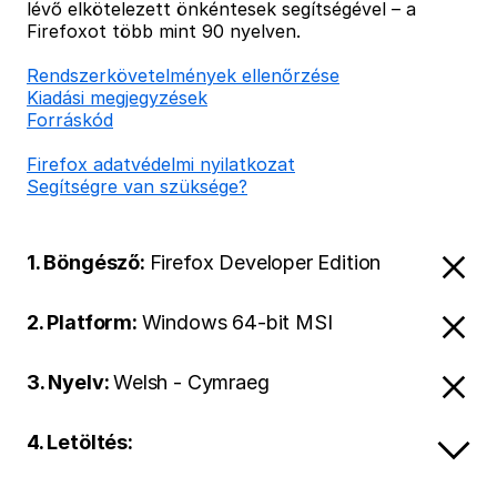
lévő elkötelezett önkéntesek segítségével – a
Firefoxot több mint 90 nyelven.
Rendszerkövetelmények ellenőrzése
Kiadási megjegyzések
Forráskód
Firefox adatvédelmi nyilatkozat
Segítségre van szüksége?
1. Böngésző:
Firefox Developer Edition
2. Platform:
Windows 64-bit MSI
3. Nyelv:
Welsh - Cymraeg
4. Letöltés: