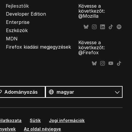
Fejlesztők
Kövesse a
következőt:
Developer Edition
@Mozilla
Enterprise
Eszközök
MDN
Kövesse a
Firefox kiadási megjegyzések
következőt:
@Firefox
Összes
nyelv
Nyelv
Adományozás
ilatkozata
Sütik
Jogi információk
ányelvek
Az oldal névjegye