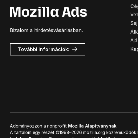
Cé
Ve
Sa
Bizalom a hirdetésvásárlásban.
Áll
Ajá
Mozilla
Ka
További információk:
hirdetések
Adományozzon a nonprofit
Mozilla Alapítványnak
.
A tartalom egy részét ©1998–2026 mozilla.org közreműködők k