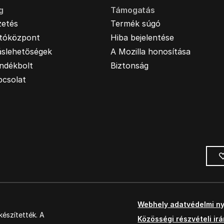
g
Támogatás
zetés
Termék súgó
jtóközpont
Hiba bejelentése
áslehetőségek
A Mozilla honosítása
ndékbolt
Biztonság
pcsolat
Webhely adatvédelmi ny
észítették. A
Közösségi részvételi ir