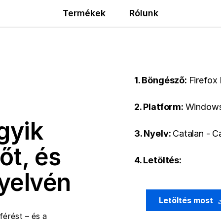
Termékek
Rólunk
1. Böngésző:
Firefox
2. Platform:
Windows
gyik
3. Nyelv:
Catalan - C
őt, és
4. Letöltés:
nyelvén
Letöltés most
érést – és a