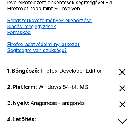
lévő elkötelezett önkéntesek segítségével – a
Firefoxot több mint 90 nyelven.
Rendszerkövetelmények ellenőrzése
Kiadási megjegyzések
Forráskód
Firefox adatvédelmi nyilatkozat
Segítségre van szüksége?
1. Böngésző:
Firefox Developer Edition
2. Platform:
Windows 64-bit MSI
3. Nyelv:
Aragonese - aragonés
4. Letöltés: