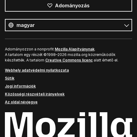
Adományozás
Összes
nyelv
Nyelv
Adományozzon a nonprofit
Mozilla Alapítványnak
.
A tartalom egy részét ©1998–2026 mozilla.org közreműködők
készítették. A tartalom
Creative Commons licenc
alatt érhető el.
Webhely adatvédelmi nyilatkozata
Sütik
Jogi információk
Közösségi részvételi irányelvek
Az oldal névjegye