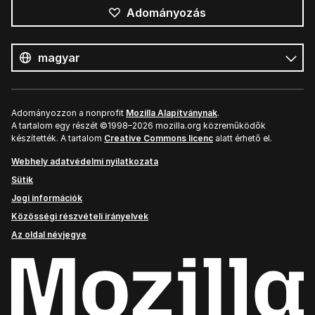
Adományozás
Összes
nyelv
Nyelv
Adományozzon a nonprofit
Mozilla Alapítványnak
.
A tartalom egy részét ©1998–2026 mozilla.org közreműködők
készítették. A tartalom
Creative Commons licenc
alatt érhető el.
Webhely adatvédelmi nyilatkozata
Sütik
Jogi információk
Közösségi részvételi irányelvek
Az oldal névjegye