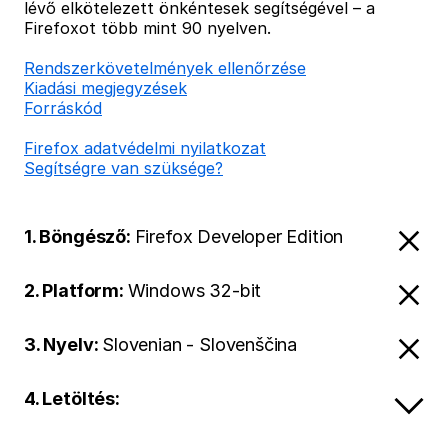
lévő elkötelezett önkéntesek segítségével – a
Firefoxot több mint 90 nyelven.
Rendszerkövetelmények ellenőrzése
Kiadási megjegyzések
Forráskód
Firefox adatvédelmi nyilatkozat
Segítségre van szüksége?
1. Böngésző:
Firefox Developer Edition
2. Platform:
Windows 32-bit
3. Nyelv:
Slovenian - Slovenščina
4. Letöltés: