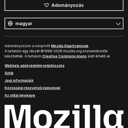
Adományozás
Összes
nyelv
Nyelv
Adományozzon a nonprofit
Mozilla Alapítványnak
.
A tartalom egy részét ©1998–2026 mozilla.org közreműködők
készítették. A tartalom
Creative Commons licenc
alatt érhető el.
Webhely adatvédelmi nyilatkozata
Sütik
Jogi információk
Közösségi részvételi irányelvek
Az oldal névjegye