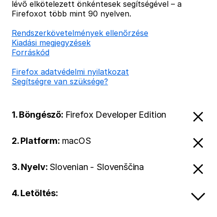
lévő elkötelezett önkéntesek segítségével – a
Firefoxot több mint 90 nyelven.
Rendszerkövetelmények ellenőrzése
Kiadási megjegyzések
Forráskód
Firefox adatvédelmi nyilatkozat
Segítségre van szüksége?
1. Böngésző:
Firefox Developer Edition
2. Platform:
macOS
3. Nyelv:
Slovenian - Slovenščina
4. Letöltés: