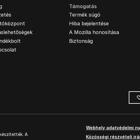
g
Támogatás
zetés
Termék súgó
jtóközpont
Hiba bejelentése
áslehetőségek
A Mozilla honosítása
ndékbolt
Biztonság
pcsolat
Webhely adatvédelmi ny
észítették. A
Közösségi részvételi ir