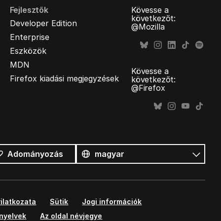
Fejlesztők
Kövesse a
következőt:
Developer Edition
@Mozilla
Enterprise
Eszközök
MDN
Kövesse a
Firefox kiadási megjegyzések
következőt:
@Firefox
Összes
nyelv
Nyelv
Adományozás
ilatkozata
Sütik
Jogi információk
ányelvek
Az oldal névjegye