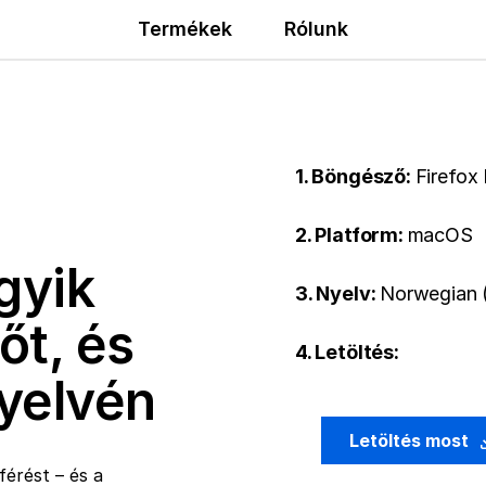
Termékek
Rólunk
1. Böngésző:
Firefox
2. Platform:
macOS
gyik
3. Nyelv:
Norwegian 
őt, és
4. Letöltés:
nyelvén
Letöltés most
érést – és a