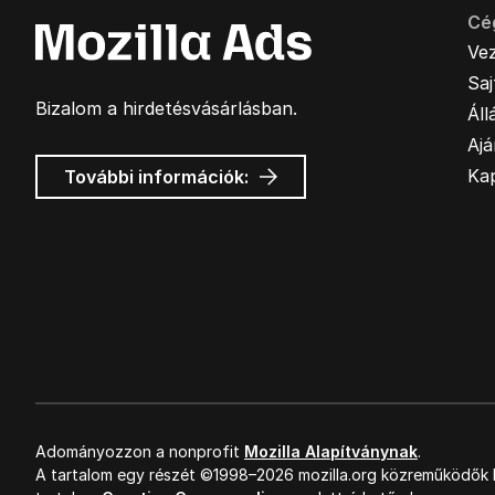
Cé
Ve
Sa
Bizalom a hirdetésvásárlásban.
Áll
Ajá
Mozilla
Ka
További információk:
hirdetések
Adományozzon a nonprofit
Mozilla Alapítványnak
.
A tartalom egy részét ©1998–2026 mozilla.org közreműködők k