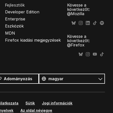
Fejlesztők
Kövesse a
következőt:
Developer Edition
@Mozilla
Enterprise
Eszközök
MDN
Kövesse a
Firefox kiadási megjegyzések
következőt:
@Firefox
Összes
nyelv
Nyelv
Adományozás
ilatkozata
Sütik
Jogi információk
ányelvek
Az oldal névjegye