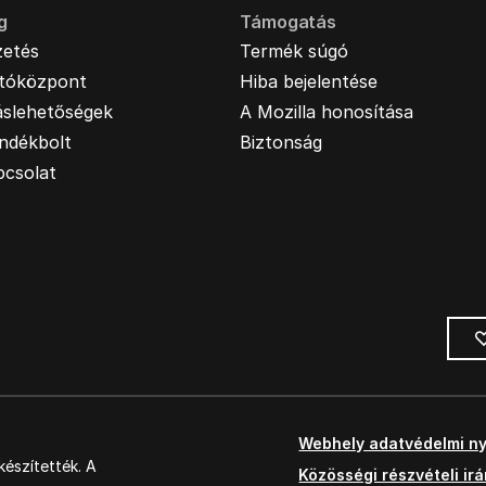
g
Támogatás
zetés
Termék súgó
jtóközpont
Hiba bejelentése
áslehetőségek
A Mozilla honosítása
ndékbolt
Biztonság
pcsolat
Webhely adatvédelmi ny
észítették. A
Közösségi részvételi ir