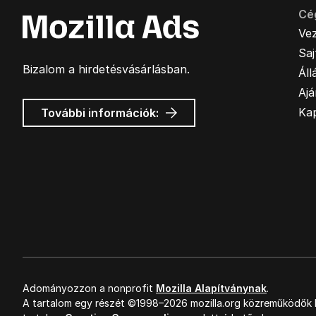
Cé
Ve
Sa
Bizalom a hirdetésvásárlásban.
Áll
Ajá
Mozilla
Ka
További információk:
hirdetések
Adományozzon a nonprofit
Mozilla Alapítványnak
.
A tartalom egy részét ©1998–2026 mozilla.org közreműködők k