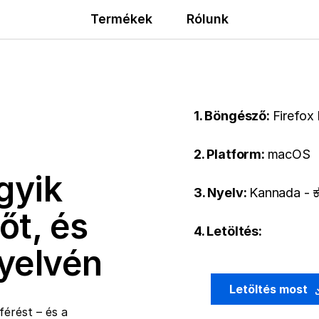
Termékek
Rólunk
1. Böngésző:
Firefox
2. Platform:
macOS
gyik
3. Nyelv:
Kannada - ಕ
őt, és
4. Letöltés:
nyelvén
Letöltés most
érést – és a