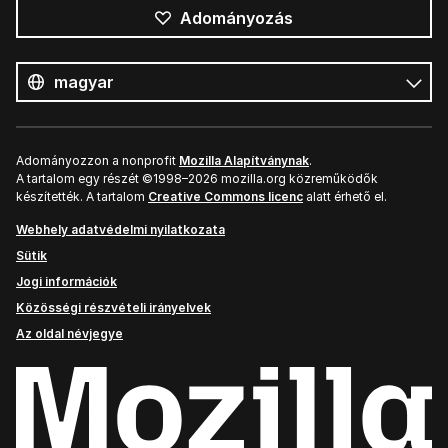
Adományozás
Összes
nyelv
Nyelv
Adományozzon a nonprofit
Mozilla Alapítványnak
.
A tartalom egy részét ©1998–2026 mozilla.org közreműködők
készítették. A tartalom
Creative Commons licenc
alatt érhető el.
Webhely adatvédelmi nyilatkozata
Sütik
Jogi információk
Közösségi részvételi irányelvek
Az oldal névjegye