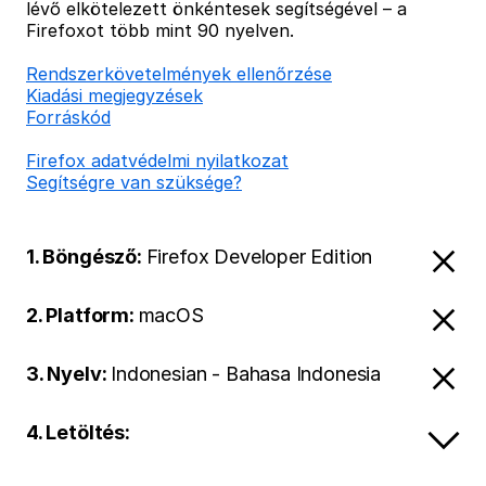
lévő elkötelezett önkéntesek segítségével – a
Firefoxot több mint 90 nyelven.
Rendszerkövetelmények ellenőrzése
Kiadási megjegyzések
Forráskód
Firefox adatvédelmi nyilatkozat
Segítségre van szüksége?
1. Böngésző:
Firefox Developer Edition
2. Platform:
macOS
3. Nyelv:
Indonesian - Bahasa Indonesia
4. Letöltés: