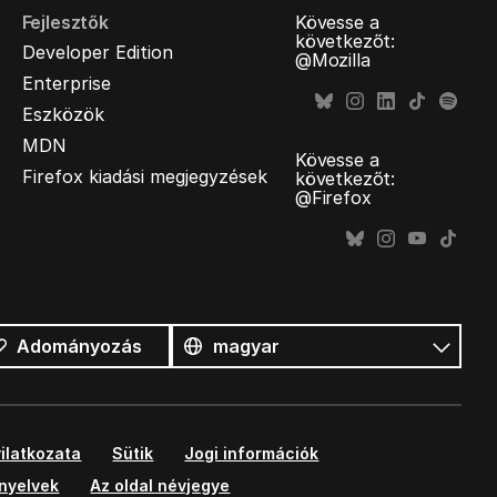
Fejlesztők
Kövesse a
következőt:
Developer Edition
@Mozilla
Enterprise
Eszközök
MDN
Kövesse a
Firefox kiadási megjegyzések
következőt:
@Firefox
Összes
nyelv
Nyelv
Adományozás
ilatkozata
Sütik
Jogi információk
ányelvek
Az oldal névjegye