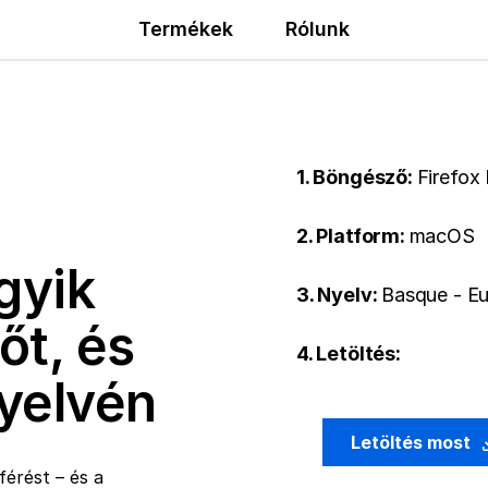
Termékek
Rólunk
1. Böngésző:
Firefox
2. Platform:
macOS
gyik
3. Nyelv:
Basque - E
őt, és
4. Letöltés:
nyelvén
Letöltés most
érést – és a