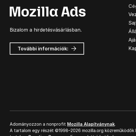
Cé
Ve
Sa
Bizalom a hirdetésvásárlásban.
Áll
Ajá
Mozilla
Ka
További információk:
hirdetések
Adományozzon a nonprofit
Mozilla Alapítványnak
.
A tartalom egy részét ©1998–2026 mozilla.org közreműködők k