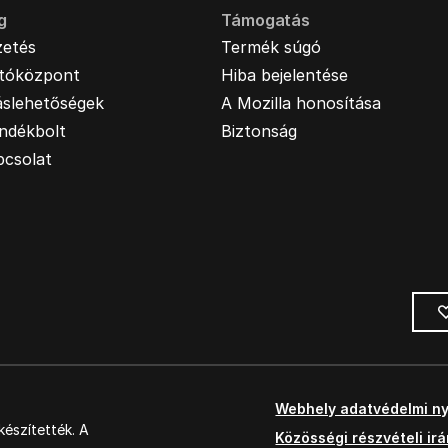
g
Támogatás
zetés
Termék súgó
jtóközpont
Hiba bejelentése
áslehetőségek
A Mozilla honosítása
ndékbolt
Biztonság
pcsolat
Webhely adatvédelmi ny
észítették. A
Közösségi részvételi ir