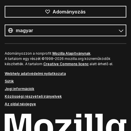
Adományozás
Összes
nyelv
Nyelv
Adományozzon a nonprofit
Mozilla Alapítványnak
.
A tartalom egy részét ©1998–2026 mozilla.org közreműködők
készítették. A tartalom
Creative Commons licenc
alatt érhető el.
Webhely adatvédelmi nyilatkozata
Sütik
Jogi információk
Közösségi részvételi irányelvek
Az oldal névjegye