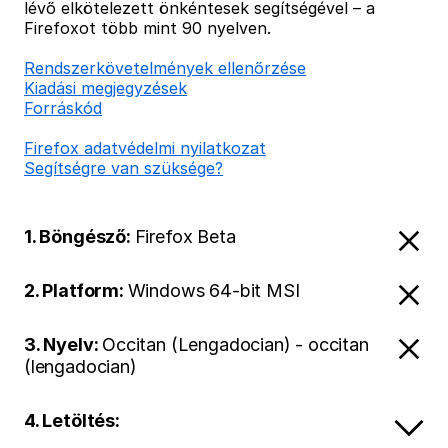
lévő elkötelezett önkéntesek segítségével – a
Firefoxot több mint 90 nyelven.
Rendszerkövetelmények ellenőrzése
Kiadási megjegyzések
Forráskód
Firefox adatvédelmi nyilatkozat
Segítségre van szüksége?
1. Böngésző:
Firefox Beta
2. Platform:
Windows 64-bit MSI
3. Nyelv:
Occitan (Lengadocian) - occitan
(lengadocian)
4. Letöltés: