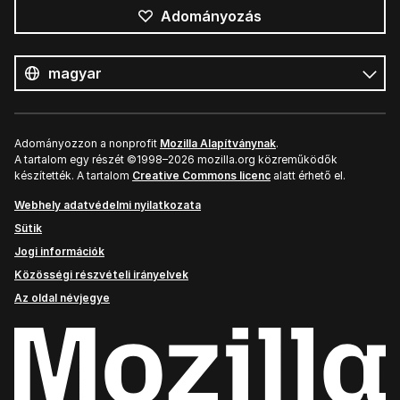
Adományozás
Összes
nyelv
Nyelv
Adományozzon a nonprofit
Mozilla Alapítványnak
.
A tartalom egy részét ©1998–2026 mozilla.org közreműködők
készítették. A tartalom
Creative Commons licenc
alatt érhető el.
Webhely adatvédelmi nyilatkozata
Sütik
Jogi információk
Közösségi részvételi irányelvek
Az oldal névjegye