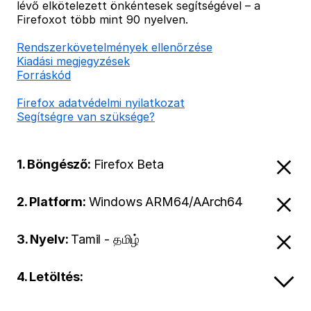
lévő elkötelezett önkéntesek segítségével – a
Firefoxot több mint 90 nyelven.
Rendszerkövetelmények ellenőrzése
Kiadási megjegyzések
Forráskód
Firefox adatvédelmi nyilatkozat
Segítségre van szüksége?
1. Böngésző:
Firefox Beta
2. Platform:
Windows ARM64/AArch64
3. Nyelv:
Tamil - தமிழ்
4. Letöltés: