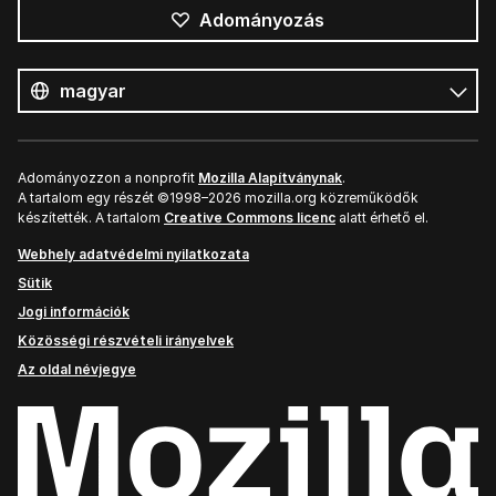
Adományozás
Összes
nyelv
Nyelv
Adományozzon a nonprofit
Mozilla Alapítványnak
.
A tartalom egy részét ©1998–2026 mozilla.org közreműködők
készítették. A tartalom
Creative Commons licenc
alatt érhető el.
Webhely adatvédelmi nyilatkozata
Sütik
Jogi információk
Közösségi részvételi irányelvek
Az oldal névjegye