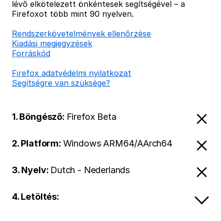
lévő elkötelezett önkéntesek segítségével – a
Firefoxot több mint 90 nyelven.
Rendszerkövetelmények ellenőrzése
Kiadási megjegyzések
Forráskód
Firefox adatvédelmi nyilatkozat
Segítségre van szüksége?
1. Böngésző:
Firefox Beta
2. Platform:
Windows ARM64/AArch64
3. Nyelv:
Dutch - Nederlands
4. Letöltés: