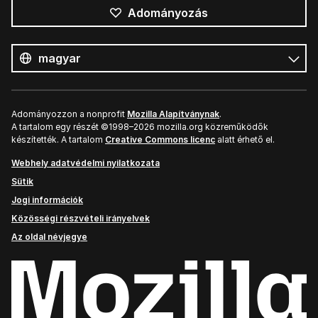
Adományozás
Összes
nyelv
Nyelv
Adományozzon a nonprofit
Mozilla Alapítványnak
.
A tartalom egy részét ©1998–2026 mozilla.org közreműködők
készítették. A tartalom
Creative Commons licenc
alatt érhető el.
Webhely adatvédelmi nyilatkozata
Sütik
Jogi információk
Közösségi részvételi irányelvek
Az oldal névjegye