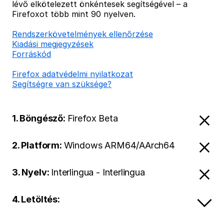
lévő elkötelezett önkéntesek segítségével – a
Firefoxot több mint 90 nyelven.
Rendszerkövetelmények ellenőrzése
Kiadási megjegyzések
Forráskód
Firefox adatvédelmi nyilatkozat
Segítségre van szüksége?
1. Böngésző:
Firefox Beta
2. Platform:
Windows ARM64/AArch64
3. Nyelv:
Interlingua - Interlingua
4. Letöltés: