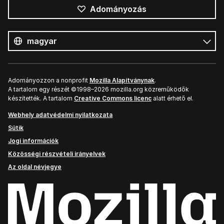
Adományozás
Összes
nyelv
Nyelv
Adományozzon a nonprofit
Mozilla Alapítványnak
.
A tartalom egy részét ©1998–2026 mozilla.org közreműködők
készítették. A tartalom
Creative Commons licenc
alatt érhető el.
Webhely adatvédelmi nyilatkozata
Sütik
Jogi információk
Közösségi részvételi irányelvek
Az oldal névjegye