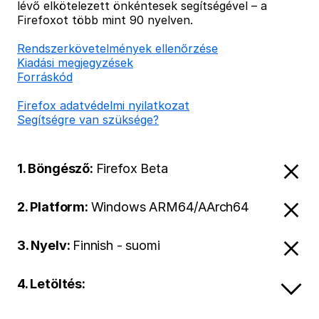
lévő elkötelezett önkéntesek segítségével – a
Firefoxot több mint 90 nyelven.
Rendszerkövetelmények ellenőrzése
Kiadási megjegyzések
Forráskód
Firefox adatvédelmi nyilatkozat
Segítségre van szüksége?
1. Böngésző:
Firefox Beta
2. Platform:
Windows ARM64/AArch64
3. Nyelv:
Finnish - suomi
4. Letöltés: