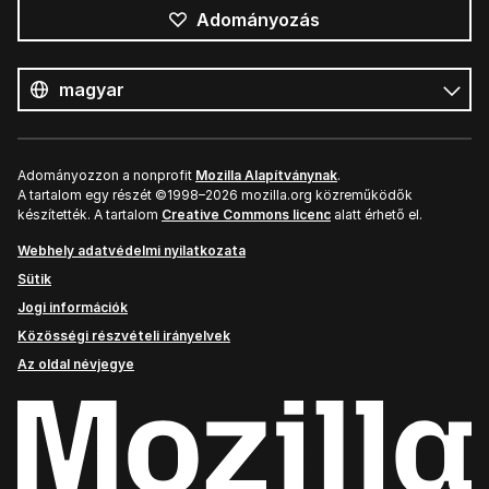
Adományozás
Összes
nyelv
Nyelv
Adományozzon a nonprofit
Mozilla Alapítványnak
.
A tartalom egy részét ©1998–2026 mozilla.org közreműködők
készítették. A tartalom
Creative Commons licenc
alatt érhető el.
Webhely adatvédelmi nyilatkozata
Sütik
Jogi információk
Közösségi részvételi irányelvek
Az oldal névjegye