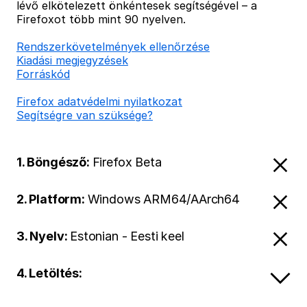
lévő elkötelezett önkéntesek segítségével – a
Firefoxot több mint 90 nyelven.
Rendszerkövetelmények ellenőrzése
Kiadási megjegyzések
Forráskód
Firefox adatvédelmi nyilatkozat
Segítségre van szüksége?
1. Böngésző:
Firefox Beta
2. Platform:
Windows ARM64/AArch64
3. Nyelv:
Estonian - Eesti keel
4. Letöltés: