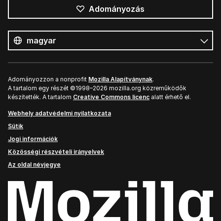
Adományozás
Összes
nyelv
Nyelv
Adományozzon a nonprofit
Mozilla Alapítványnak
.
A tartalom egy részét ©1998–2026 mozilla.org közreműködők
készítették. A tartalom
Creative Commons licenc
alatt érhető el.
Webhely adatvédelmi nyilatkozata
Sütik
Jogi információk
Közösségi részvételi irányelvek
Az oldal névjegye