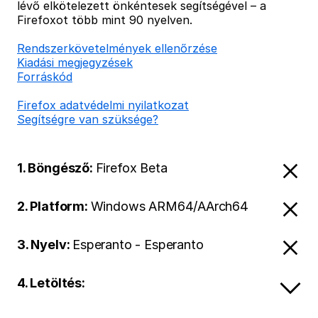
lévő elkötelezett önkéntesek segítségével – a
Firefoxot több mint 90 nyelven.
Rendszerkövetelmények ellenőrzése
Kiadási megjegyzések
Forráskód
Firefox adatvédelmi nyilatkozat
Segítségre van szüksége?
1. Böngésző:
Firefox Beta
2. Platform:
Windows ARM64/AArch64
3. Nyelv:
Esperanto - Esperanto
4. Letöltés: