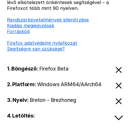
lévő elkötelezett önkéntesek segítségével – a
Firefoxot több mint 90 nyelven.
Rendszerkövetelmények ellenőrzése
Kiadási megjegyzések
Forráskód
Firefox adatvédelmi nyilatkozat
Segítségre van szüksége?
1. Böngésző:
Firefox Beta
2. Platform:
Windows ARM64/AArch64
3. Nyelv:
Breton - Brezhoneg
4. Letöltés: