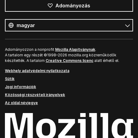
Adományozás
Összes
nyelv
Nyelv
Adományozzon a nonprofit
Mozilla Alapítványnak
.
A tartalom egy részét ©1998–2026 mozilla.org közreműködők
készítették. A tartalom
Creative Commons licenc
alatt érhető el.
Webhely adatvédelmi nyilatkozata
Sütik
Jogi információk
Közösségi részvételi irányelvek
Az oldal névjegye