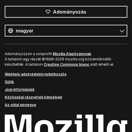
Adományozás
Összes
nyelv
Nyelv
Adományozzon a nonprofit
Mozilla Alapítványnak
.
A tartalom egy részét ©1998–2026 mozilla.org közreműködők
készítették. A tartalom
Creative Commons licenc
alatt érhető el.
Webhely adatvédelmi nyilatkozata
Sütik
Jogi információk
Közösségi részvételi irányelvek
Az oldal névjegye