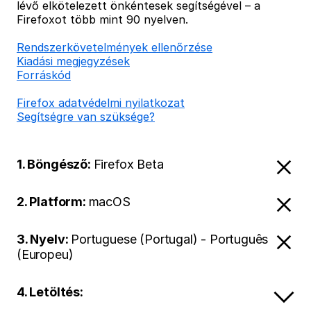
lévő elkötelezett önkéntesek segítségével – a
Firefoxot több mint 90 nyelven.
Rendszerkövetelmények ellenőrzése
Kiadási megjegyzések
Forráskód
Firefox adatvédelmi nyilatkozat
Segítségre van szüksége?
1. Böngésző:
Firefox Beta
2. Platform:
macOS
3. Nyelv:
Portuguese (Portugal) - Português
(Europeu)
4. Letöltés: