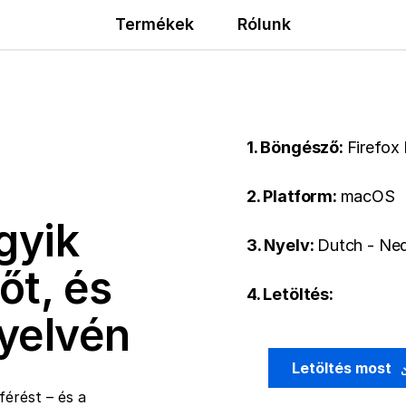
Termékek
Rólunk
1. Böngésző:
Firefox
2. Platform:
macOS
gyik
3. Nyelv:
Dutch - Ne
őt, és
4. Letöltés:
nyelvén
Letöltés most
érést – és a