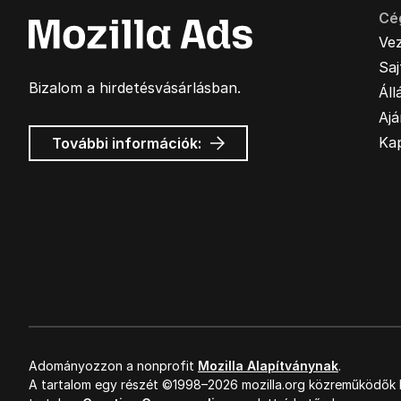
Cé
Ve
Sa
Bizalom a hirdetésvásárlásban.
Áll
Ajá
Mozilla
Ka
További információk:
hirdetések
Adományozzon a nonprofit
Mozilla Alapítványnak
.
A tartalom egy részét ©1998–2026 mozilla.org közreműködők k