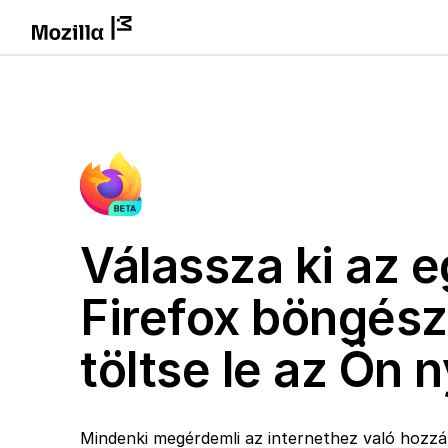
Válassza ki az e
Firefox böngész
töltse le az Ön 
Mindenki megérdemli az internethez való hozzáf