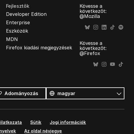
Fejlesztők
Kövesse a
következőt:
Developer Edition
@Mozilla
Enterprise
Eszközök
MDN
Kövesse a
Firefox kiadási megjegyzések
következőt:
@Firefox
Összes
nyelv
Nyelv
Adományozás
ilatkozata
Sütik
Jogi információk
ányelvek
Az oldal névjegye