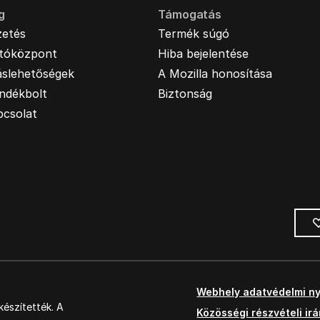
g
Támogatás
zetés
Termék súgó
jtóközpont
Hiba bejelentése
áslehetőségek
A Mozilla honosítása
ndékbolt
Biztonság
pcsolat
Webhely adatvédelmi ny
észítették. A
Közösségi részvételi ir