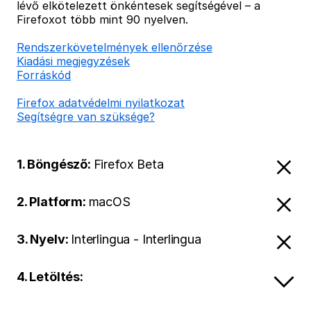
lévő elkötelezett önkéntesek segítségével – a
Firefoxot több mint 90 nyelven.
Rendszerkövetelmények ellenőrzése
Kiadási megjegyzések
Forráskód
Firefox adatvédelmi nyilatkozat
Segítségre van szüksége?
1. Böngésző:
Firefox Beta
2. Platform:
macOS
3. Nyelv:
Interlingua - Interlingua
4. Letöltés: