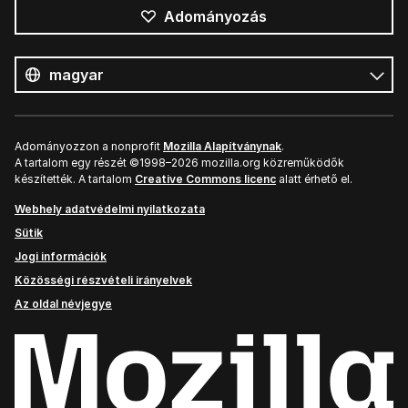
Adományozás
Összes
nyelv
Nyelv
Adományozzon a nonprofit
Mozilla Alapítványnak
.
A tartalom egy részét ©1998–2026 mozilla.org közreműködők
készítették. A tartalom
Creative Commons licenc
alatt érhető el.
Webhely adatvédelmi nyilatkozata
Sütik
Jogi információk
Közösségi részvételi irányelvek
Az oldal névjegye