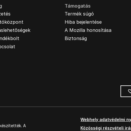
g
Támogatás
zetés
Termék súgó
jtóközpont
Hiba bejelentése
áslehetőségek
A Mozilla honosítása
ndékbolt
Biztonság
pcsolat
Webhely adatvédelmi ny
észítették. A
Közösségi részvételi ir