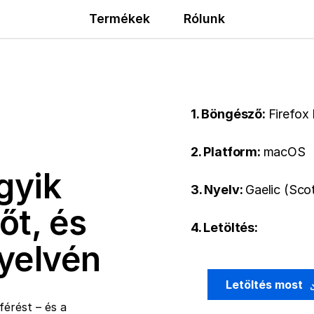
Termékek
Rólunk
1. Böngésző:
Firefox
2. Platform:
macOS
gyik
3. Nyelv:
Gaelic (Scot
őt, és
4. Letöltés:
nyelvén
Letöltés most
érést – és a