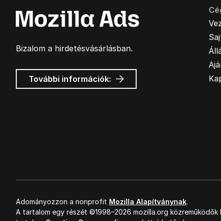
Cé
Ve
Sa
Bizalom a hirdetésvásárlásban.
Áll
Ajá
Mozilla
Ka
További információk:
hirdetések
Adományozzon a nonprofit
Mozilla Alapítványnak
.
A tartalom egy részét ©1998–2026 mozilla.org közreműködők k