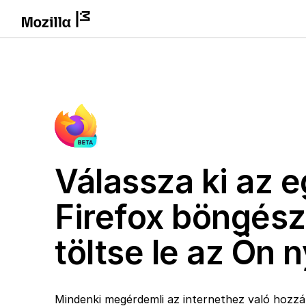
Válassza ki az e
Firefox böngész
töltse le az Ön 
Mindenki megérdemli az internethez való hozzáf