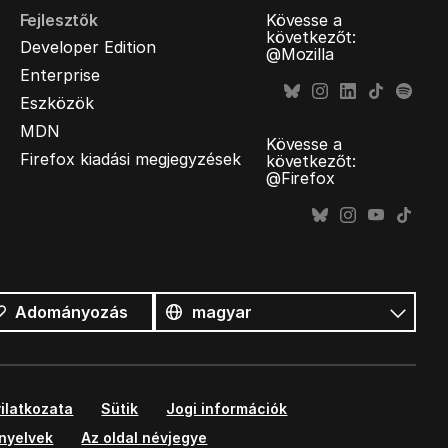
Fejlesztők
Kövesse a
következőt:
Developer Edition
@Mozilla
Enterprise
Eszközök
MDN
Kövesse a
Firefox kiadási megjegyzések
következőt:
@Firefox
Összes
nyelv
Nyelv
Adományozás
ilatkozata
Sütik
Jogi információk
ányelvek
Az oldal névjegye