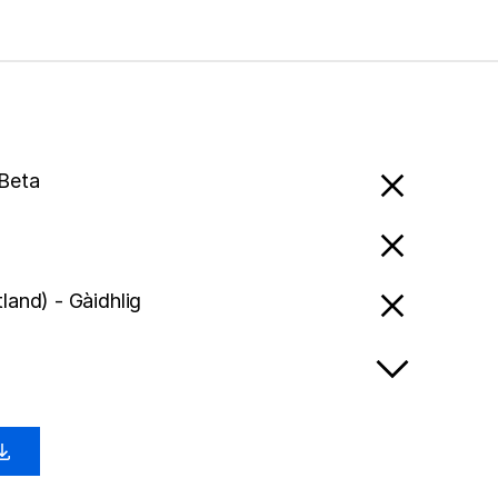
 Beta
land) - Gàidhlig