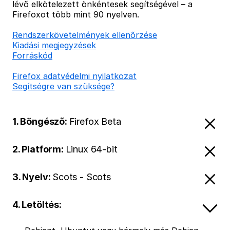
lévő elkötelezett önkéntesek segítségével – a
Firefoxot több mint 90 nyelven.
Rendszerkövetelmények ellenőrzése
Kiadási megjegyzések
Forráskód
Firefox adatvédelmi nyilatkozat
Segítségre van szüksége?
1. Böngésző:
Firefox Beta
2. Platform:
Linux 64-bit
3. Nyelv:
Scots - Scots
4. Letöltés: