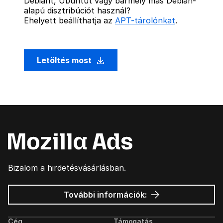
Debiant, Ubuntut vagy bármely más Debian-
alapú disztribúciót használ?
Ehelyett beállíthatja az
APT-tárolónkat
.
Letöltés most
Bizalom a hirdetésvásárlásban.
Mozilla
További információk:
hirdetések
Cég
Támogatás