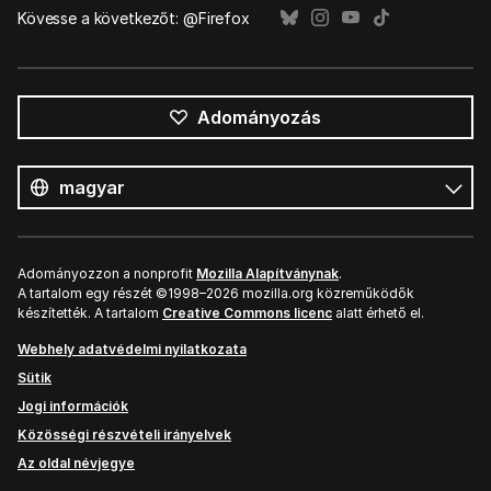
Kövesse a következőt: @Firefox
Adományozás
Összes
nyelv
Nyelv
Adományozzon a nonprofit
Mozilla Alapítványnak
.
A tartalom egy részét ©1998–2026 mozilla.org közreműködők
készítették. A tartalom
Creative Commons licenc
alatt érhető el.
Webhely adatvédelmi nyilatkozata
Sütik
Jogi információk
Közösségi részvételi irányelvek
Az oldal névjegye