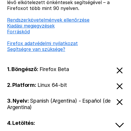
lévő elkötelezett önkéntesek segítségével – a
Firefoxot több mint 90 nyelven.
Rendszerkövetelmények ellenőrzése
Kiadási megjegyzések
Forráskód
Firefox adatvédelmi nyilatkozat
Segítségre van szüksége?
1. Böngésző:
Firefox Beta
2. Platform:
Linux 64-bit
3. Nyelv:
Spanish (Argentina) - Español (de
Argentina)
4. Letöltés: