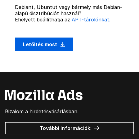
Debiant, Ubuntut vagy bármely más Debian-
alapú disztribúciót használ?
Ehelyett beállíthatja az
APT-tárolónkat
.
Letöltés most
Bizalom a hirdetésvásárlásban.
Mozilla
További információk:
hirdetések