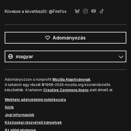
Kövesse a következőt: @Firefox
Adományozás
Összes
nyelv
Nyelv
Adományozzon a nonprofit
Mozilla Alapítványnak
.
A tartalom egy részét ©1998–2026 mozilla.org közreműködők
készítették. A tartalom
Creative Commons licenc
alatt érhető el.
Webhely adatvédelmi nyilatkozata
Sütik
Jogi információk
Közösségi részvételi irányelvek
Az oldal névjegye