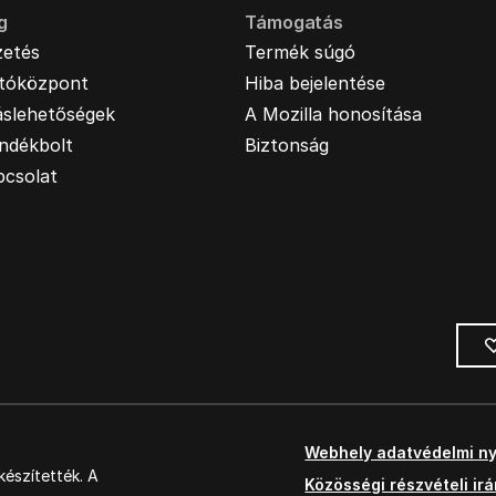
g
Támogatás
zetés
Termék súgó
jtóközpont
Hiba bejelentése
áslehetőségek
A Mozilla honosítása
ndékbolt
Biztonság
pcsolat
Webhely adatvédelmi ny
észítették. A
Közösségi részvételi ir