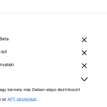
 Beta
-bit
Hrvatski
agy bármely más Debian-alapú disztribúciót
ja az
APT-tárolónkat
.