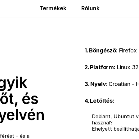
Termékek
Rólunk
1. Böngésző:
Firefox
2. Platform:
Linux 32
gyik
3. Nyelv:
Croatian - 
őt, és
4. Letöltés:
nyelvén
Debiant, Ubuntut v
használ?
Ehelyett beállíthat
érést – és a