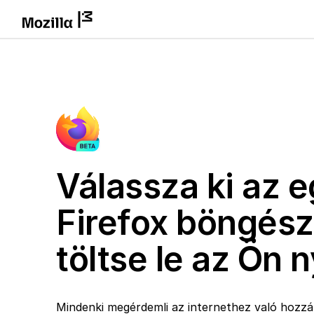
Válassza ki az e
Firefox böngész
töltse le az Ön 
Mindenki megérdemli az internethez való hozzáf