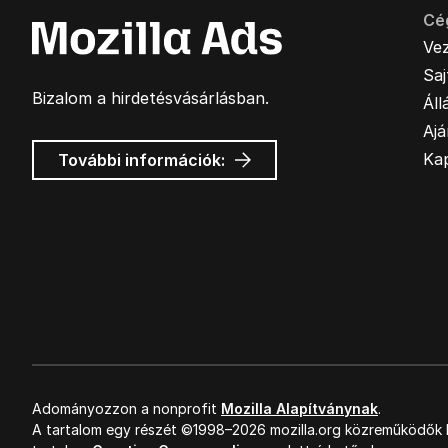
Cé
Ve
Sa
Bizalom a hirdetésvásárlásban.
Áll
Ajá
Mozilla
Ka
További információk:
hirdetések
Adományozzon a nonprofit
Mozilla Alapítványnak
.
A tartalom egy részét ©1998–2026 mozilla.org közreműködők k