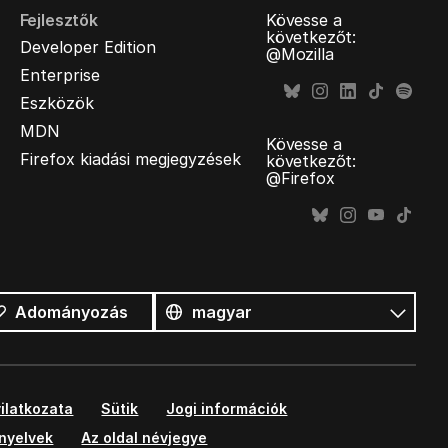
Fejlesztők
Kövesse a
következőt:
Developer Edition
@Mozilla
Enterprise
Eszközök
MDN
Kövesse a
Firefox kiadási megjegyzések
következőt:
@Firefox
Összes
nyelv
Nyelv
Adományozás
ilatkozata
Sütik
Jogi információk
ányelvek
Az oldal névjegye