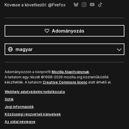
Kövesse a következőt: @Firefox
Adományozás
Összes
nyelv
Nyelv
Adományozzon a nonprofit
Mozilla Alapítványnak
.
A tartalom egy részét ©1998–2026 mozilla.org közreműködők
készítették. A tartalom
Creative Commons licenc
alatt érhető el.
Webhely adatvédelmi nyilatkozata
Sütik
Jogi információk
Közösségi részvételi irányelvek
Az oldal névjegye