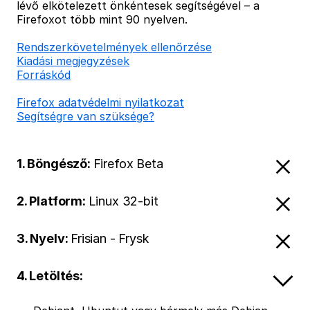
lévő elkötelezett önkéntesek segítségével – a
Firefoxot több mint 90 nyelven.
Rendszerkövetelmények ellenőrzése
Kiadási megjegyzések
Forráskód
Firefox adatvédelmi nyilatkozat
Segítségre van szüksége?
1. Böngésző:
Firefox Beta
2. Platform:
Linux 32-bit
3. Nyelv:
Frisian - Frysk
4. Letöltés: