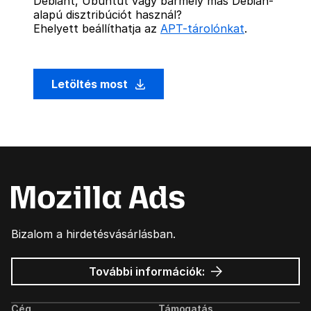
Debiant, Ubuntut vagy bármely más Debian-
alapú disztribúciót használ?
Ehelyett beállíthatja az
APT-tárolónkat
.
Letöltés most
Bizalom a hirdetésvásárlásban.
Mozilla
További információk:
hirdetések
Cég
Támogatás