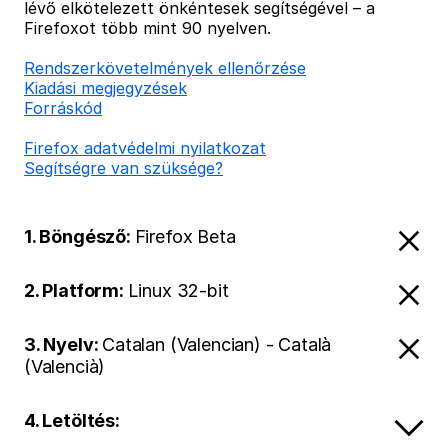
lévő elkötelezett önkéntesek segítségével – a
Firefoxot több mint 90 nyelven.
Rendszerkövetelmények ellenőrzése
Kiadási megjegyzések
Forráskód
Firefox adatvédelmi nyilatkozat
Segítségre van szüksége?
1. Böngésző:
Firefox Beta
2. Platform:
Linux 32-bit
3. Nyelv:
Catalan (Valencian) - Català
(Valencià)
4. Letöltés: