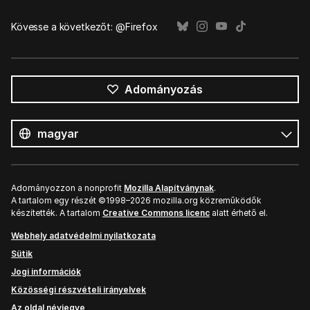
Kövesse a következőt: @Firefox
Adományozás
Összes
nyelv
Nyelv
Adományozzon a nonprofit
Mozilla Alapítványnak
.
A tartalom egy részét ©1998–2026 mozilla.org közreműködők
készítették. A tartalom
Creative Commons licenc
alatt érhető el.
Webhely adatvédelmi nyilatkozata
Sütik
Jogi információk
Közösségi részvételi irányelvek
Az oldal névjegye