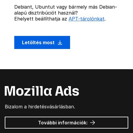
Debiant, Ubuntut vagy bármely más Debian-
alapú disztribúciót használ?
Ehelyett beállíthatja az
APT-tárolónkat
.
Letöltés most
Bizalom a hirdetésvásárlásban.
Mozilla
További információk:
hirdetések