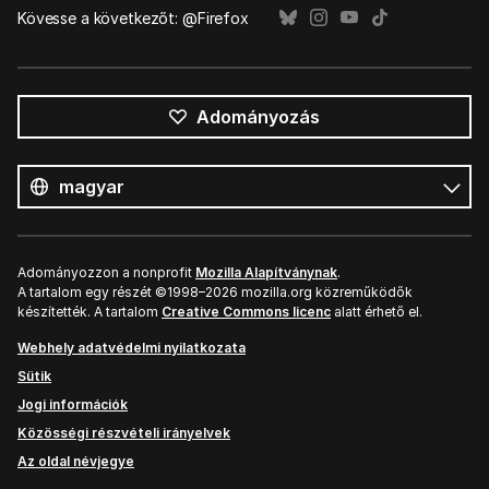
Kövesse a következőt: @Firefox
Adományozás
Összes
nyelv
Nyelv
Adományozzon a nonprofit
Mozilla Alapítványnak
.
A tartalom egy részét ©1998–2026 mozilla.org közreműködők
készítették. A tartalom
Creative Commons licenc
alatt érhető el.
Webhely adatvédelmi nyilatkozata
Sütik
Jogi információk
Közösségi részvételi irányelvek
Az oldal névjegye