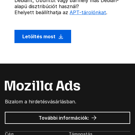
Debiant, Ubuntut vagy bármely más Debian-
alapú disztribúciót használ?
Ehelyett beállíthatja az
APT-tárolónkat
.
Letöltés most
Bizalom a hirdetésvásárlásban.
Mozilla
További információk:
hirdetések
Cég
Támogatás