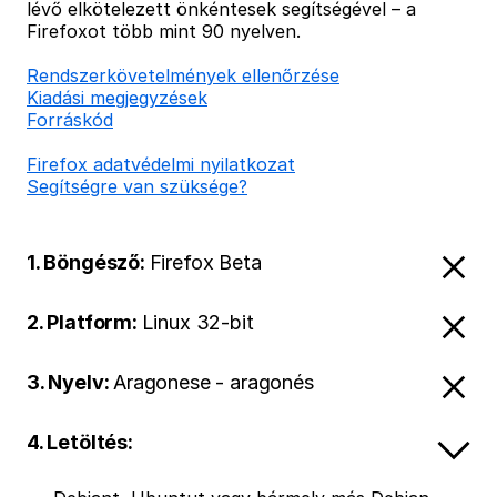
lévő elkötelezett önkéntesek segítségével – a
Firefoxot több mint 90 nyelven.
Rendszerkövetelmények ellenőrzése
Kiadási megjegyzések
Forráskód
Firefox adatvédelmi nyilatkozat
Segítségre van szüksége?
1. Böngésző:
Firefox Beta
2. Platform:
Linux 32-bit
3. Nyelv:
Aragonese - aragonés
4. Letöltés: