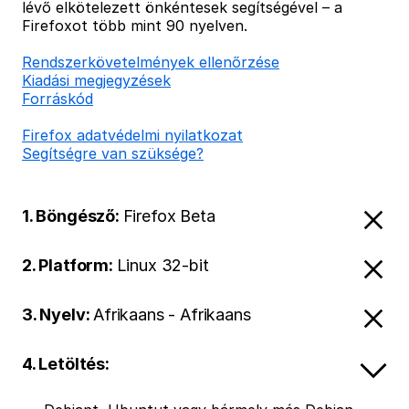
lévő elkötelezett önkéntesek segítségével – a
Firefoxot több mint 90 nyelven.
Rendszerkövetelmények ellenőrzése
Kiadási megjegyzések
Forráskód
Firefox adatvédelmi nyilatkozat
Segítségre van szüksége?
1. Böngésző:
Firefox Beta
2. Platform:
Linux 32-bit
3. Nyelv:
Afrikaans - Afrikaans
4. Letöltés: