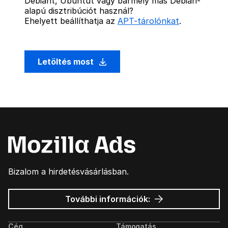
Debiant, Ubuntut vagy bármely más Debian-
alapú disztribúciót használ?
Ehelyett beállíthatja az
APT-tárolónkat
.
Letöltés most
Bizalom a hirdetésvásárlásban.
Mozilla
További információk:
hirdetések
Cég
Támogatás