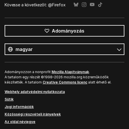
Kövesse a következőt: @Firefox
Adományozás
Összes
nyelv
Nyelv
Adományozzon a nonprofit
Mozilla Alapítványnak
.
A tartalom egy részét ©1998–2026 mozilla.org közreműködők
készítették. A tartalom
Creative Commons licenc
alatt érhető el.
Webhely adatvédelmi nyilatkozata
Sütik
Jogi információk
Közösségi részvételi irányelvek
Az oldal névjegye