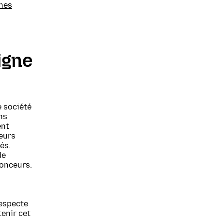
nnes
igne
e société
ns
ent
leurs
és.
de
onceurs.
especte
tenir cet