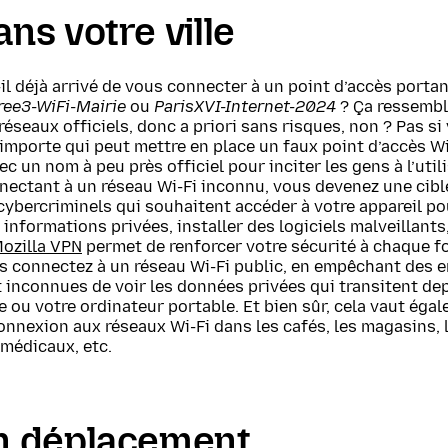
ans votre ville
il déjà arrivé de vous connecter à un point d’accès porta
ree3-WiFi-Mairie
ou
ParisXVI-Internet-2024
? Ça ressembl
éseaux officiels, donc a priori sans risques, non ? Pas si 
n’importe qui peut mettre en place un faux point d’accès Wi
ec un nom à peu près officiel pour inciter les gens à l’utili
ectant à un réseau Wi-Fi inconnu, vous devenez une cible
cybercriminels qui souhaitent accéder à votre appareil p
 informations privées, installer des logiciels malveillants,
ozilla VPN
permet de renforcer votre sécurité à chaque f
s connectez à un réseau Wi-Fi public, en empêchant des e
t inconnues de voir les données privées qui transitent de
 ou votre ordinateur portable. Et bien sûr, cela vaut éga
onnexion aux réseaux Wi-Fi dans les cafés, les magasins, 
médicaux, etc.
En déplacement