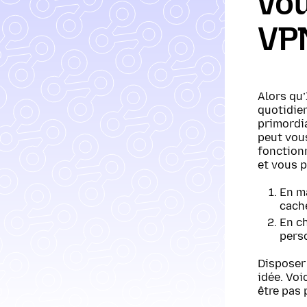
vou
VP
Alors qu’
quotidien
primordia
peut vous
fonctionn
et vous 
En ma
cache
En ch
perso
Disposer 
idée. Voi
être pas 