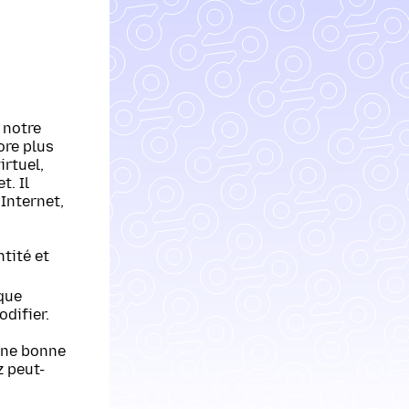
 notre
ore plus
irtuel,
t. Il
 Internet,
tité et
 que
odifier.
une bonne
z peut-