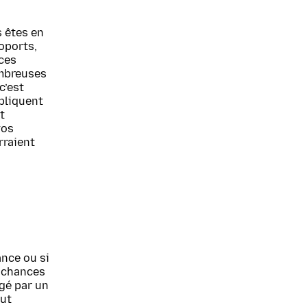
 êtes en
oports,
 ces
ombreuses
c’est
ppliquent
t
vos
rraient
ance ou si
s chances
égé par un
out