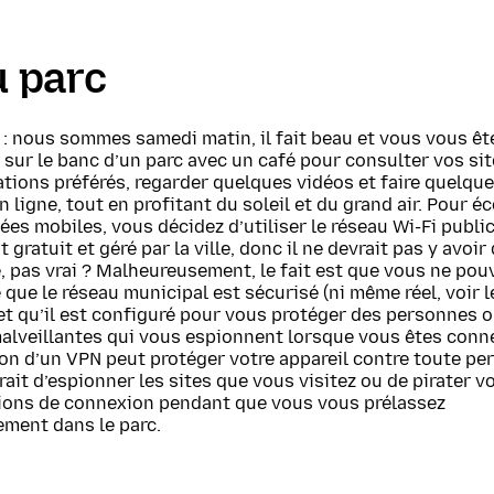
u parc
: nous sommes samedi matin, il fait beau et vous vous êt
e sur le banc d’un parc avec un café pour consulter vos si
tions préférés, regarder quelques vidéos et faire quelqu
n ligne, tout en profitant du soleil et du grand air. Pour 
es mobiles, vous décidez d’utiliser le réseau Wi-Fi public
st gratuit et géré par la ville, donc il ne devrait pas y avoir
 pas vrai ? Malheureusement, le fait est que vous ne pou
e que le réseau municipal est sécurisé (ni même réel, voir l
et qu’il est configuré pour vous protéger des personnes 
alveillantes qui vous espionnent lorsque vous êtes conne
ion d’un VPN peut protéger votre appareil contre toute p
rait d’espionner les sites que vous visitez ou de pirater v
ions de connexion pendant que vous vous prélassez
ement dans le parc.