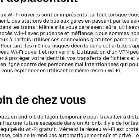
aux Wi-Fi ouverts sont omniprésents partout lorsque vous
nt, des stations de bus aux gares en passant par les aér
ans les trains ! Même s’ils vous paraissent sûrs, utilisez
’accès Wi-Fi avec prudence et méfiance. Nous sommes n
ux à parfois utiliser ces connexions gratuites parce que 
 Pourtant, les mêmes risques décrits dans cet article s’a
seau Wi-Fi ouvert et non vérifié. L’utilisation d’un VPN peu
r à protéger votre identité, vos transferts de fichiers et 
 en ligne contre des personnes mal intentionnées qui pou
 vous espionner en utilisant le même réseau Wi-Fi.
oin de chez vous
ouez un endroit de façon temporaire pour travailler à dist
ifiez une future escapade dans un Airbnb, il y a de forte
t équipé du Wi-Fi gratuit. Même si le réseau Wi-Fi est prot
sse, cela ne le rend pas automatiquement sûr et privé. T