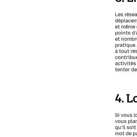
Les rése
déplaceme
et même d
points d
et nombre
pratique.
à tout ré
contribue
activités
tenter de
4. L
Si vous l
vous plan
qu’il soi
mot de pa