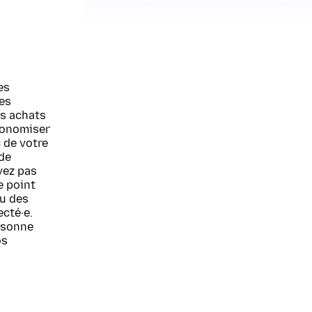
es
tes
es achats
économiser
 de votre
 de
vez pas
e point
ou des
cté·e.
ersonne
os