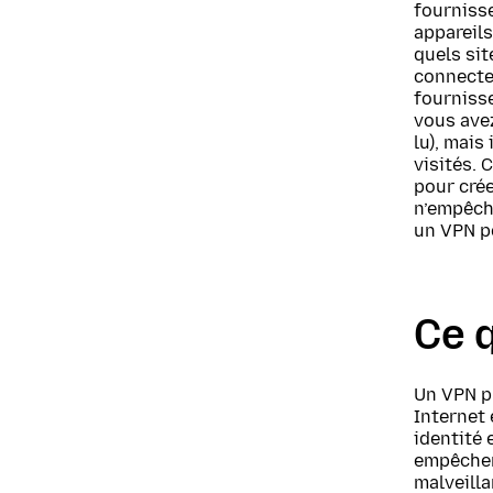
fourniss
appareils
quels sit
connectez
fournisse
vous avez
lu), mais
visités. 
pour crée
n’empêche
un VPN pe
Ce q
Un VPN p
Internet 
identité 
empêcher 
malveilla