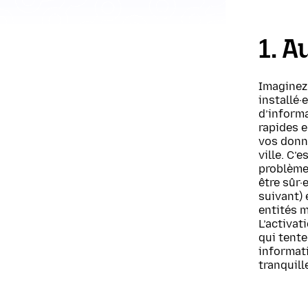
1. A
Imaginez 
installé·
d’informa
rapides e
vos donné
ville. C’e
problème,
être sûr·
suivant) 
entités m
L’activat
qui tente
informat
tranquill