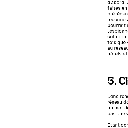
d’abord, 
faites en
précéden
reconnec
pourrait 
l’espionn
solution 
fois que 
au réseau
hôtels et
5. 
Dans l’en
réseau do
un mot de
pas que v
Étant do