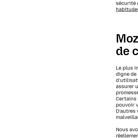
sécurité
habitude
Mozi
de 
Le plus 
digne de
d’utilisa
assurer u
promesses
Certains
pouvoir 
D’autres 
malveilla
Nous avo
réellemen