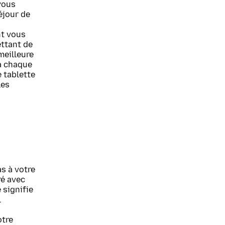
vous
éjour de
nt vous
ettant de
meilleure
 à chaque
 tablette
les
as à votre
ré avec
 signifie
.
otre