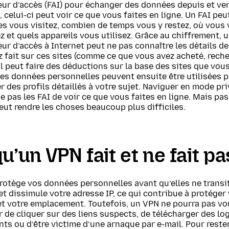
eur d’accès (FAI) pour échanger des données depuis et ve
, celui-ci peut voir ce que vous faites en ligne. Un FAI peu
es vous visitez, combien de temps vous y restez, où vous
 et quels appareils vous utilisez. Grâce au chiffrement, 
ur d’accès à Internet peut ne pas connaître les détails de
 fait sur ces sites (comme ce que vous avez acheté, rech
 il peut faire des déductions sur la base des sites que vou
Ces données personnelles peuvent ensuite être utilisées p
r des profils détaillés à votre sujet. Naviguer en mode pri
 pas les FAI de voir ce que vous faites en ligne. Mais pas
ut rendre les choses beaucoup plus difficiles.
u’un VPN fait et ne fait pa
rotège vos données personnelles avant qu’elles ne transi
et dissimule votre adresse IP, ce qui contribue à protéger
et votre emplacement. Toutefois, un VPN ne pourra pas vo
de cliquer sur des liens suspects, de télécharger des log
nts ou d’être victime d’une arnaque par e-mail. Pour reste