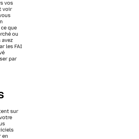
rs vos
t voir
 vous
un
 ce que
erché ou
s avez
ar les FAI
vé
ser par
s
tent sur
 votre
us
iciels
r en