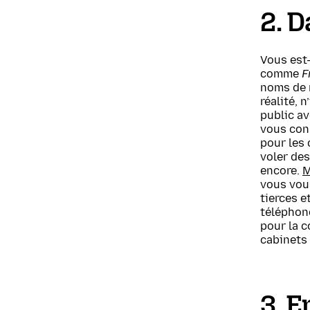
2. D
Vous est-
comme
F
noms de r
réalité, 
public av
vous conn
pour les 
voler des
encore.
M
vous vou
tierces e
téléphone
pour la c
cabinets 
3. 