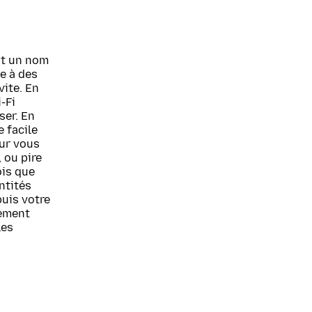
nt un nom
e à des
vite. En
-Fi
ser. En
 facile
our vous
 ou pire
ois que
ntités
puis votre
lement
les