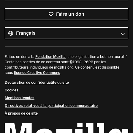
Faire un don
Toutes
les
Langue
langues
Faites un don à la
Fondation Mozilla
, une organisation à but non lucratif.
Certaines parties de ce contenu sont ©1998–2026 par les
contributeurs individuels de mozilla.org. Ce contenu est disponible
sous
licence Creative Commons
.
Déclaration de confidentialité du site
Cookies
Mentions légales
Directives relatives à la participation communautaire
À propos de ce site