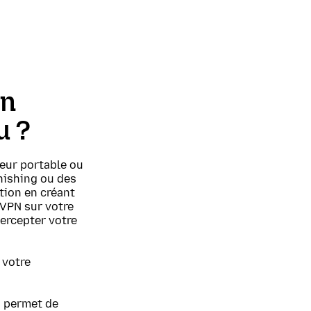
on
u ?
eur portable ou
hishing ou des
tion en créant
 VPN sur votre
tercepter votre
 votre
s permet de