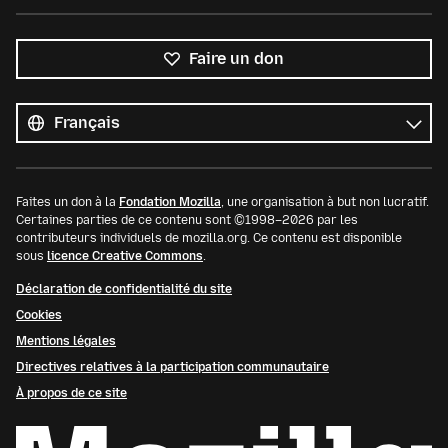
Faire un don
Toutes
les
Langue
langues
Faites un don à la
Fondation Mozilla
, une organisation à but non lucratif.
Certaines parties de ce contenu sont ©1998–2026 par les
contributeurs individuels de mozilla.org. Ce contenu est disponible
sous
licence Creative Commons
.
Déclaration de confidentialité du site
Cookies
Mentions légales
Directives relatives à la participation communautaire
À propos de ce site