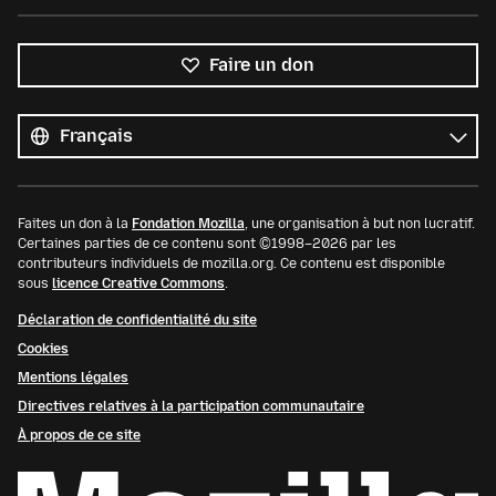
Faire un don
Toutes
les
Langue
langues
Faites un don à la
Fondation Mozilla
, une organisation à but non lucratif.
Certaines parties de ce contenu sont ©1998–2026 par les
contributeurs individuels de mozilla.org. Ce contenu est disponible
sous
licence Creative Commons
.
Déclaration de confidentialité du site
Cookies
Mentions légales
Directives relatives à la participation communautaire
À propos de ce site