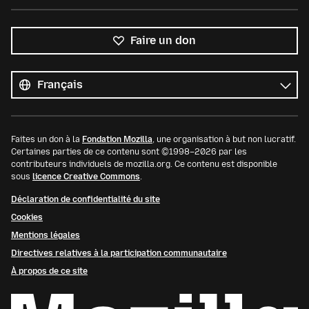
Faire un don
Toutes
les
Langue
langues
Faites un don à la
Fondation Mozilla
, une organisation à but non lucratif.
Certaines parties de ce contenu sont ©1998–2026 par les
contributeurs individuels de mozilla.org. Ce contenu est disponible
sous
licence Creative Commons
.
Déclaration de confidentialité du site
Cookies
Mentions légales
Directives relatives à la participation communautaire
À propos de ce site