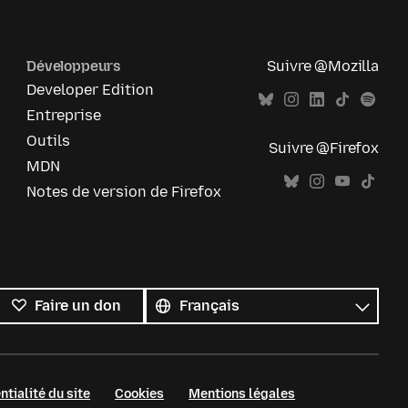
Développeurs
Suivre @Mozilla
Developer Edition
Entreprise
Outils
Suivre @Firefox
MDN
Notes de version de Firefox
Toutes
les
Langue
Faire un don
langues
ntialité du site
Cookies
Mentions légales